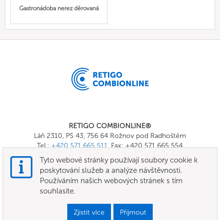
Gastronádoba nerez děrovaná
RETIGO COMBIONLINE®
Láň 2310, PS 43, 756 64 Rožnov pod Radhoštěm
Tel.:
+420 571 665 511
, Fax: +420 571 665 554
E-mail:
info@combionline.com
Tyto webové stránky používají soubory cookie k
poskytování služeb a analýze návštěvnosti.
Používáním našich webových stránek s tím
OnlineMenu
souhlasíte.
Všeobecné smluvní podmínky
Zjistit více
Přijmout