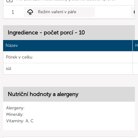
1
Režim vaření v páře
Ingredience - počet porcí - 10
Název
H
Pórek v celku
sůl
Nutriční hodnoty a alergeny
Alergeny:
Minerály:
Vitamíny: A, C