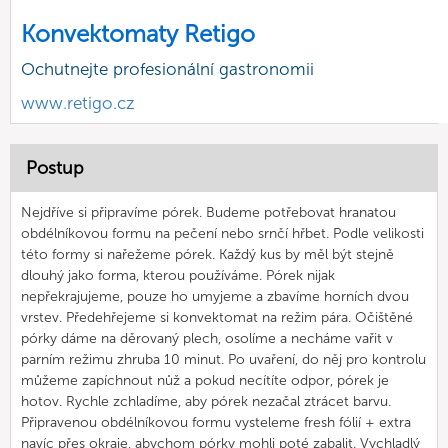
Konvektomaty Retigo
Ochutnejte profesionální gastronomii
www.retigo.cz
Postup
Nejdříve si připravíme pórek. Budeme potřebovat hranatou
obdélníkovou formu na pečení nebo srnčí hřbet. Podle velikosti
této formy si nařežeme pórek. Každý kus by měl být stejně
dlouhý jako forma, kterou používáme. Pórek nijak
nepřekrajujeme, pouze ho umyjeme a zbavíme horních dvou
vrstev. Předehřejeme si konvektomat na režim pára. Očištěné
pórky dáme na děrovaný plech, osolíme a necháme vařit v
parním režimu zhruba 10 minut. Po uvaření, do něj pro kontrolu
můžeme zapíchnout nůž a pokud necítíte odpor, pórek je
hotov. Rychle zchladíme, aby pórek nezačal ztrácet barvu.
Připravenou obdélníkovou formu vysteleme fresh fólií + extra
navíc přes okraje, abychom pórky mohli poté zabalit. Vychladlý