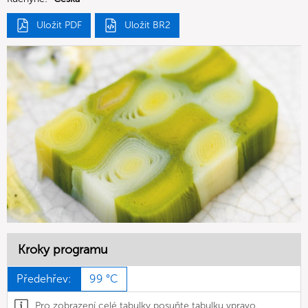
Uložit PDF
Uložit BR2
Kroky programu
Předehřev:
99 °C
Pro zobrazení celé tabulky posuňte tabulku vpravo.