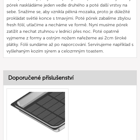
pórek naskládáme jeden vedle druhého a poté další vrstvy na
sebe. Snažíme se, aby vznikla pěkná mozaika, proto je důležité
prokládat světlé konce s tmavými. Poté pórek zabalíme zbylou
fresh fólií, utlačíme a necháme ve formě. Nyní musíme pórek
zatížit a nechat ztuhnou v lednici přes noc. Poté opatrně
vyjmeme z formy a ostrým nožem nařežeme asi 2cm široké
plátky. Fólii sundáme až po naporcování. Servírujeme například s
vyšlehaným kozím sýrem a celozrnným toastem.
Doporučené příslušenství