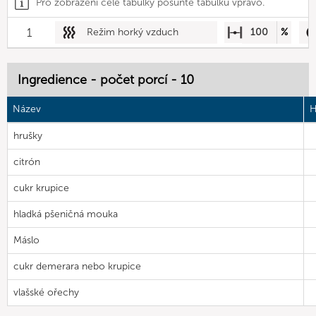
Pro zobrazení celé tabulky posuňte tabulku vpravo.
1
Režim horký vzduch
100
%
Ingredience - počet porcí - 10
Název
H
hrušky
citrón
cukr krupice
hladká pšeničná mouka
Máslo
cukr demerara nebo krupice
vlašské ořechy