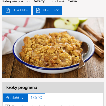
Kategorie pokrmu:
Dezerty
Kuchyně:
Česká
Uložit PDF
Uložit BR2
Kroky programu
Předehřev:
185 °C