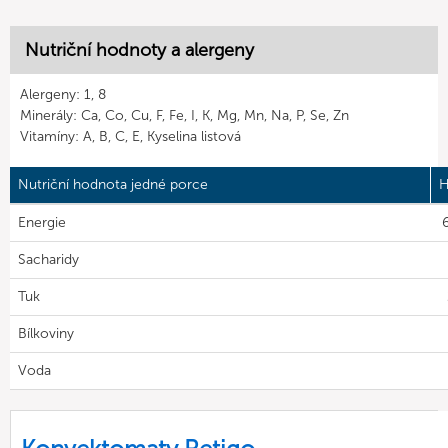
Nutriční hodnoty a alergeny
Alergeny: 1, 8
Minerály: Ca, Co, Cu, F, Fe, I, K, Mg, Mn, Na, P, Se, Zn
Vitamíny: A, B, C, E, Kyselina listová
Nutriční hodnota jedné porce
H
Energie
6
Sacharidy
Tuk
Bílkoviny
Voda