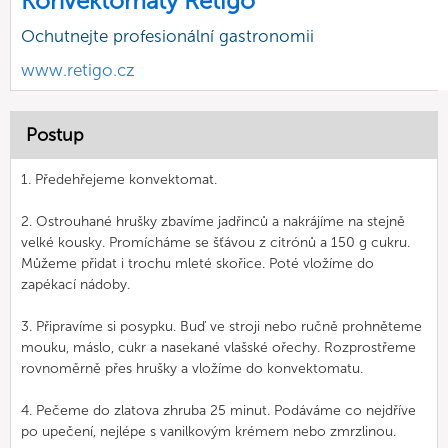
Konvektomaty Retigo
Ochutnejte profesionální gastronomii
www.retigo.cz
Postup
1. Předehřejeme konvektomat.
2. Ostrouhané hrušky zbavíme jadřinců a nakrájíme na stejně
velké kousky. Promícháme se šťávou z citrónů a 150 g cukru.
Můžeme přidat i trochu mleté skořice. Poté vložíme do
zapékací nádoby.
3. Připravíme si posypku. Buď ve stroji nebo ručně prohněteme
mouku, máslo, cukr a nasekané vlašské ořechy. Rozprostřeme
rovnoměrně přes hrušky a vložíme do konvektomatu.
4. Pečeme do zlatova zhruba 25 minut. Podáváme co nejdříve
po upečení, nejlépe s vanilkovým krémem nebo zmrzlinou.