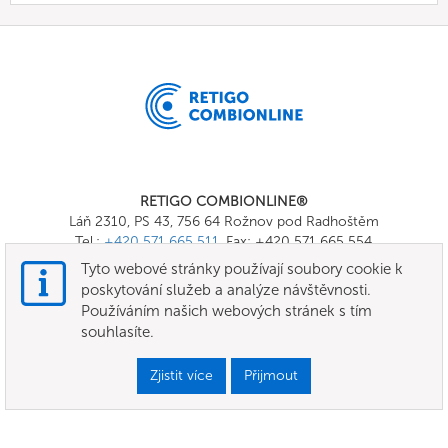
RETIGO COMBIONLINE®
Láň 2310, PS 43, 756 64 Rožnov pod Radhoštěm
Tel.:
+420 571 665 511
, Fax: +420 571 665 554
E-mail:
info@combionline.com
Tyto webové stránky používají soubory cookie k
poskytování služeb a analýze návštěvnosti.
Používáním našich webových stránek s tím
OnlineMenu
souhlasíte.
Všeobecné smluvní podmínky
Zjistit více
Přijmout