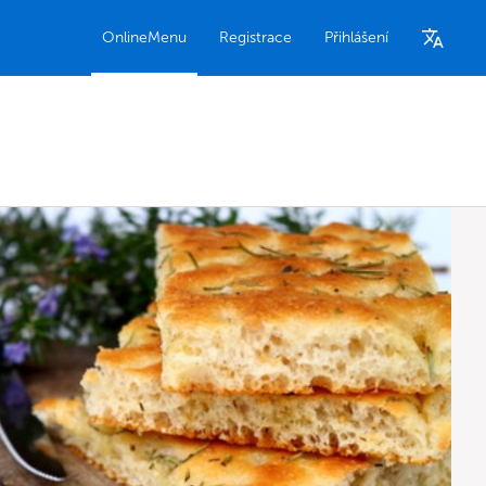
OnlineMenu
Registrace
Přihlášení