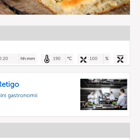
0:20
hh:mm
190
°C
100
%
etigo
lní gastronomii