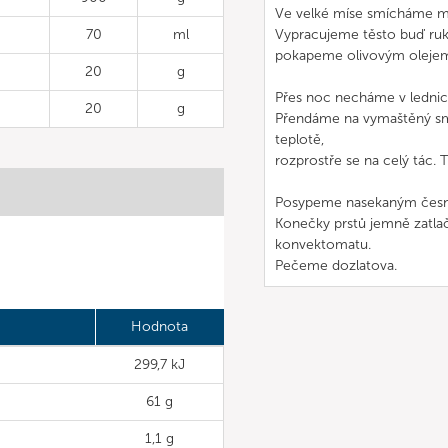
Ve velké míse smícháme mo
70
ml
Vypracujeme těsto buď ru
pokapeme olivovým olejem a
20
g
Přes noc necháme v lednici
20
g
Přendáme na vymaštěný sm
teplotě,
rozprostře se na celý tác. 
Posypeme nasekaným česn
Konečky prstů jemně zatla
konvektomatu.
Pečeme dozlatova.
Hodnota
299,7 kJ
61 g
1,1 g