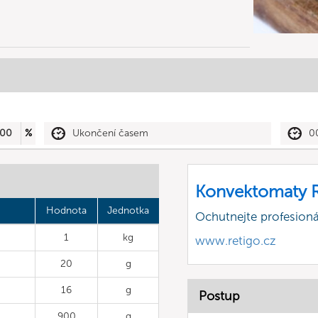
00
%
Ukončení časem
0
Konvektomaty R
Hodnota
Jednotka
Ochutnejte profesioná
1
kg
www.retigo.cz
20
g
16
g
Postup
900
g