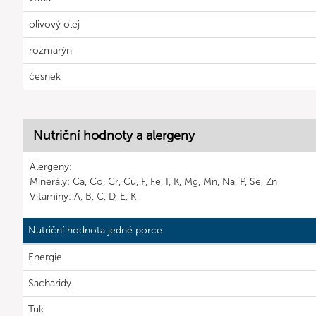
olivový olej
rozmarýn
česnek
Nutriční hodnoty a alergeny
Alergeny:
Minerály: Ca, Co, Cr, Cu, F, Fe, I, K, Mg, Mn, Na, P, Se, Zn
Vitamíny: A, B, C, D, E, K
Nutriční hodnota jedné porce
Energie
Sacharidy
Tuk