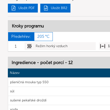
Uložit PDF
Uložit BR2
Kroky programu
Předehřev:
205 °C
1
Režim horký vzduch
1
Ingredience - počet porcí - 12
Název
pšeničná mouka typ 550
sůl
sušené pekařské droždí
voda