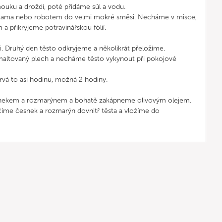
uku a droždí, poté přidáme sůl a vodu.
kama nebo robotem do velmi mokré směsi. Necháme v misce,
 přikryjeme potravinářskou fólií.
. Druhý den těsto odkryjeme a několikrát přeložíme.
altovaný plech a necháme těsto vykynout při pokojové
Trvá to asi hodinu, možná 2 hodiny.
ekem a rozmarýnem a bohatě zakápneme olivovým olejem.
číme česnek a rozmarýn dovnitř těsta a vložíme do