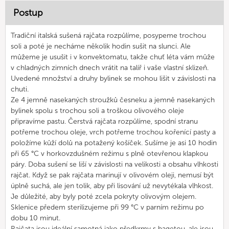
Postup
Tradiční italská sušená rajčata rozpůlíme, posypeme trochou
soli a poté je necháme několik hodin sušit na slunci. Ale
můžeme je usušit i v konvektomatu, takže chuť léta vám může
v chladných zimních dnech vrátit na talíř i vaše vlastní sklizeň.
Uvedené množství a druhy bylinek se mohou lišit v závislosti na
chuti.
Ze 4 jemně nasekaných stroužků česneku a jemně nasekaných
bylinek spolu s trochou soli a troškou olivového oleje
připravíme pastu. Čerstvá rajčata rozpůlíme, spodní stranu
potřeme trochou oleje, vrch potřeme trochou kořenící pasty a
položíme kůží dolů na potažený košíček. Sušíme je asi 10 hodin
při 65 °C v horkovzdušném režimu s plně otevřenou klapkou
páry. Doba sušení se liší v závislosti na velikosti a obsahu vlhkosti
rajčat. Když se pak rajčata marinují v olivovém oleji, nemusí být
úplně suchá, ale jen tolik, aby při lisování už nevytékala vlhkost.
Je důležité, aby byly poté zcela pokryty olivovým olejem.
Sklenice předem sterilizujeme při 99 °C v parním režimu po
dobu 10 minut.
Rajčata jsou ideální samotná jako předkrmy s bagetou, ale jsou