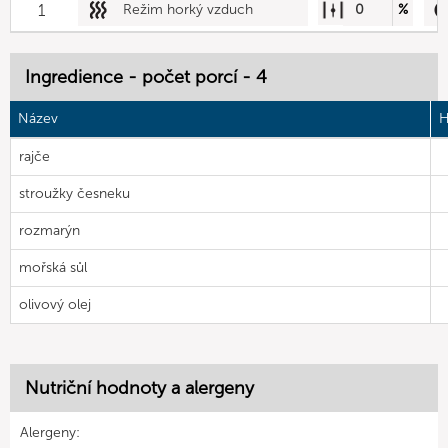
1
Režim horký vzduch
0
%
Ingredience - počet porcí - 4
Název
H
rajče
stroužky česneku
rozmarýn
mořská sůl
olivový olej
Nutriční hodnoty a alergeny
Alergeny: