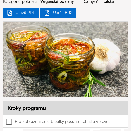
Kategorie pokrmu:
Veganské pokrmy
Kuchyně:
Italská
Uložit PDF
Uložit BR2
Kroky programu
Pro zobrazení celé tabulky posuňte tabulku vpravo.