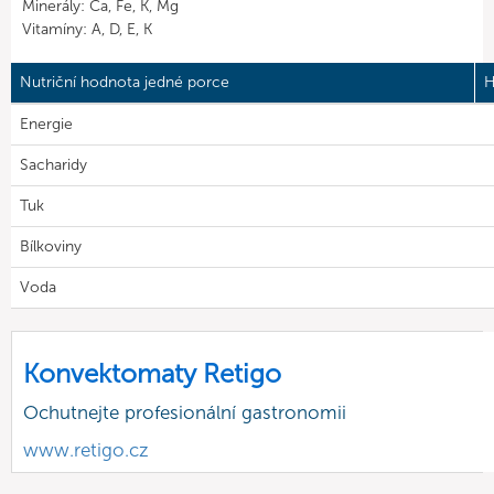
Minerály: Ca, Fe, K, Mg
Vitamíny: A, D, E, K
Nutriční hodnota jedné porce
H
Energie
Sacharidy
Tuk
Bílkoviny
Voda
Konvektomaty Retigo
Ochutnejte profesionální gastronomii
www.retigo.cz