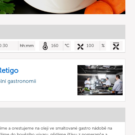
0:30
hh:mm
160
°C
100
%
etigo
lní gastronomii
istíme a orestujeme na oleji ve smaltované gastro nádobě na
žíme do hovězího vývaru, přidáme šťávu z pomeranče a