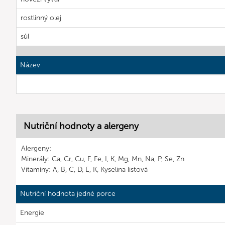
rostlinný olej
sůl
Název
Nutriční hodnoty a alergeny
Alergeny:
Minerály: Ca, Cr, Cu, F, Fe, I, K, Mg, Mn, Na, P, Se, Zn
Vitamíny: A, B, C, D, E, K, Kyselina listová
Nutriční hodnota jedné porce
Energie