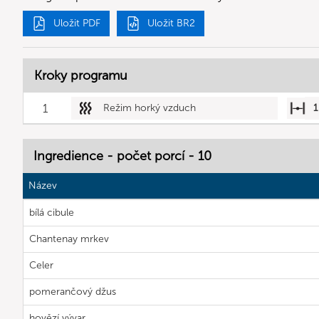
Uložit PDF
Uložit BR2
Kroky programu
1
Režim horký vzduch
1
Ingredience - počet porcí - 10
Název
bílá cibule
Chantenay mrkev
Celer
pomerančový džus
hovězí vývar