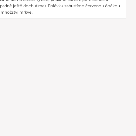
ípadně ještě dochutíme). Polévku zahustíme červenou čočkou
 množství mrkve.