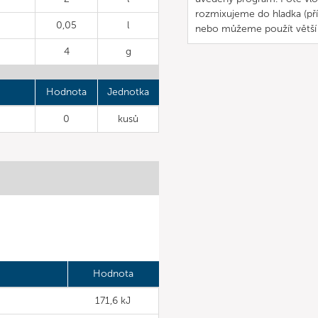
rozmixujeme do hladka (př
0,05
l
nebo můžeme použít větší
4
g
Hodnota
Jednotka
0
kusů
Hodnota
171,6 kJ