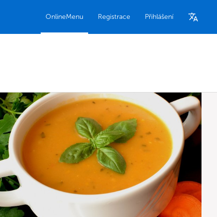
OnlineMenu
Registrace
Přihlášení