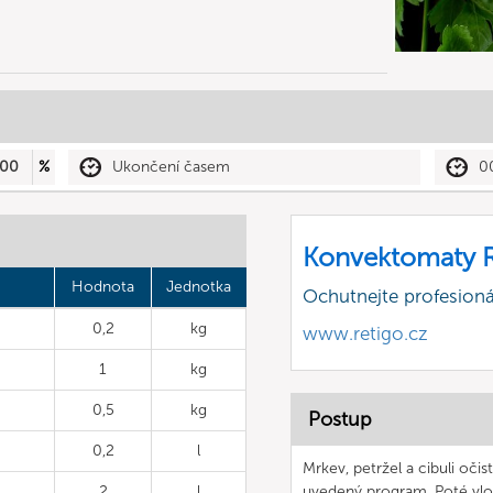
00
%
Ukončení časem
0
Konvektomaty R
Hodnota
Jednotka
Ochutnejte profesioná
0,2
kg
www.retigo.cz
1
kg
0,5
kg
Postup
0,2
l
Mrkev, petržel a cibuli oč
2
l
uvedený program. Poté vlo