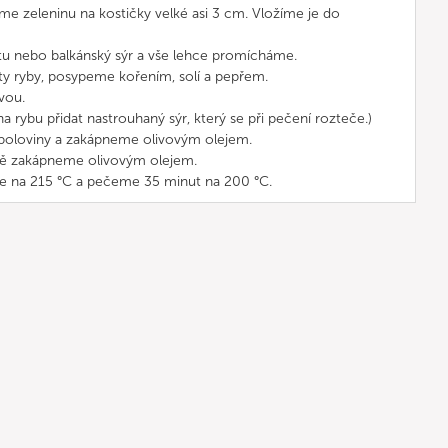
e zeleninu na kostičky velké asi 3 cm. Vložíme je do
tu nebo balkánský sýr a vše lehce promícháme.
ty ryby, posypeme kořením, solí a pepřem.
vou.
ybu přidat nastrouhaný sýr, který se při pečení rozteče.)
poloviny a zakápneme olivovým olejem.
ště zakápneme olivovým olejem.
 na 215 °C a pečeme 35 minut na 200 °C.