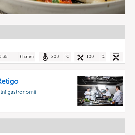
0:35
hh:mm
200
°C
100
%
etigo
lní gastronomii