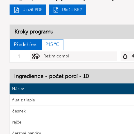
Uložit PDF
Uložit BR2
Kroky programu
Předehřev:
215 °C
1
Režim combi
Ingredience - počet porcí - 10
Název
filet z tilapie
česnek
rajče
čerstvé papriky