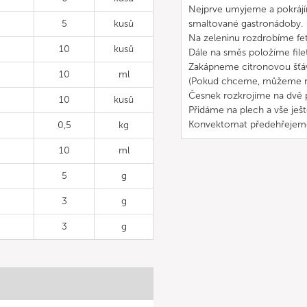
Nejprve umyjeme a pokrájím
5
kusů
smaltované gastronádoby.
Na zeleninu rozdrobíme fe
10
kusů
Dále na směs položíme file
Zakápneme citronovou šťá
10
ml
(Pokud chceme, můžeme na r
Česnek rozkrojíme na dvě 
10
kusů
Přidáme na plech a vše je
Konvektomat předehřejeme
0,5
kg
10
ml
5
g
3
g
3
g