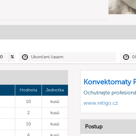
40
%
Ukončení časem
0
Konvektomaty R
Hodnota
Jednotka
Ochutnejte profesioná
10
kusů
www.retigo.cz
2
kusů
10
kusů
Postup
6
kusů