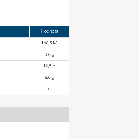
Hodnota
148,3 kJ
0,6 g
12,5 g
8,6 g
0 g