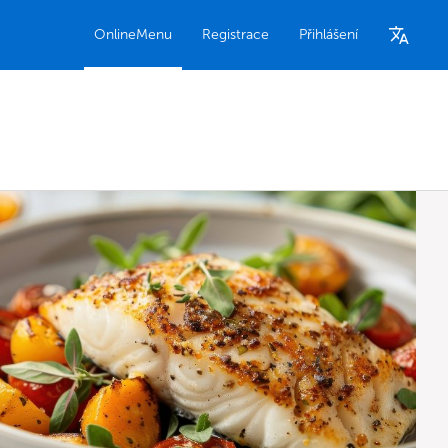
OnlineMenu
Registrace
Přihlášení