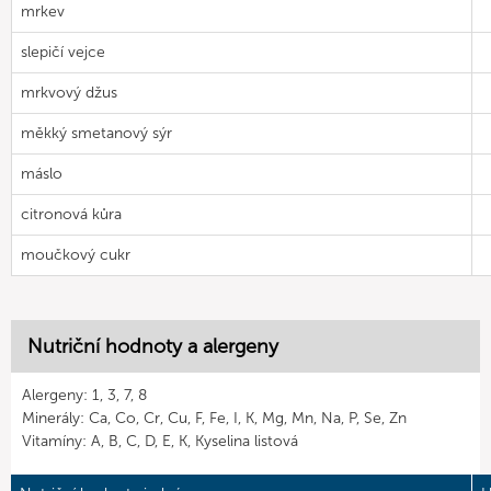
mrkev
slepičí vejce
mrkvový džus
měkký smetanový sýr
máslo
citronová kůra
moučkový cukr
Nutriční hodnoty a alergeny
Alergeny: 1, 3, 7, 8
Minerály: Ca, Co, Cr, Cu, F, Fe, I, K, Mg, Mn, Na, P, Se, Zn
Vitamíny: A, B, C, D, E, K, Kyselina listová