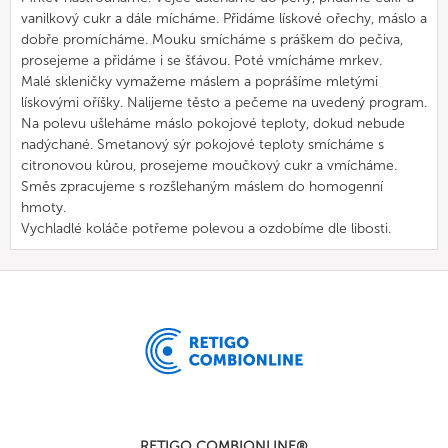
vanilkový cukr a dále mícháme. Přidáme lískové ořechy, máslo a
dobře promícháme. Mouku smícháme s práškem do pečiva,
prosejeme a přidáme i se šťávou. Poté vmícháme mrkev.
Malé skleničky vymažeme máslem a poprášíme mletými
lískovými oříšky. Nalijeme těsto a pečeme na uvedený program.
Na polevu ušleháme máslo pokojové teploty, dokud nebude
nadýchané. Smetanový sýr pokojové teploty smícháme s
citronovou kůrou, prosejeme moučkový cukr a vmícháme.
Směs zpracujeme s rozšlehaným máslem do homogenní
hmoty.
Vychladlé koláče potřeme polevou a ozdobíme dle libosti.
RETIGO COMBIONLINE®