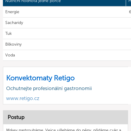
Nutriční hodnota jedné porce
H
Energie
6
Sacharidy
Tuk
Bílkoviny
Voda
Konvektomaty Retigo
Ochutnejte profesionální gastronomii
www.retigo.cz
Postup
Mrkev nastrouháme. Vejce ušleháme do pěny, přidáme cukr a