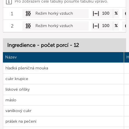
Pro zobrazení celé tabulky posuňte tabulku vpravo.
1
Režim horký vzduch
100
%
2
Režim horký vzduch
100
%
Ingredience - počet porcí - 12
Název
H
hladká pšeničná mouka
cukr krupice
lískové oříšky
máslo
vanilkový cukr
prášek na pečení