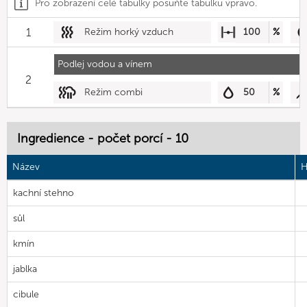
Pro zobrazení celé tabulky posuňte tabulku vpravo.
1
Režim horký vzduch
100
%
Podlej vodou a vínem
2
Režim combi
50
%
Ingredience - počet porcí - 10
Název
H
kachní stehno
sůl
kmín
jablka
cibule