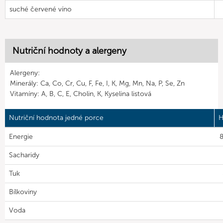
suché červené víno
Nutriční hodnoty a alergeny
Alergeny:
Minerály: Ca, Co, Cr, Cu, F, Fe, I, K, Mg, Mn, Na, P, Se, Zn
Vitamíny: A, B, C, E, Cholin, K, Kyselina listová
Nutriční hodnota jedné porce
H
Energie
8
Sacharidy
Tuk
Bílkoviny
Voda