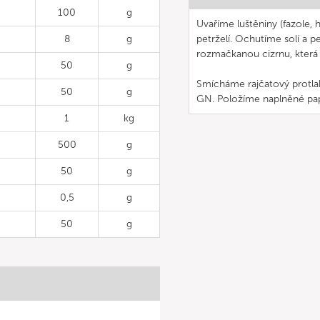
100
g
Uvaříme luštěniny (fazole, 
8
g
petrželí. Ochutíme solí a 
rozmačkanou cizrnu, která 
50
g
Smícháme rajčatový protla
50
g
GN. Položíme naplněné pa
1
kg
500
g
50
g
0,5
g
50
g