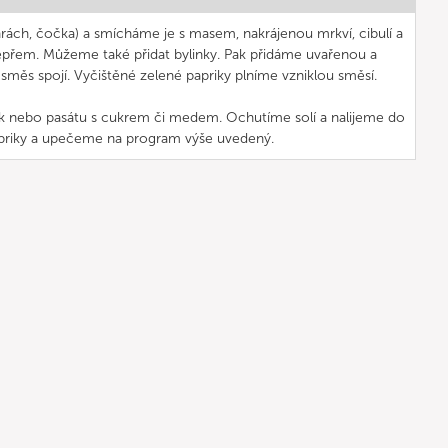
hrách, čočka) a smícháme je s masem, nakrájenou mrkví, cibulí a
pepřem. Můžeme také přidat bylinky. Pak přidáme uvařenou a
směs spojí. Vyčištěné zelené papriky plníme vzniklou směsí.
k nebo pasátu s cukrem či medem. Ochutíme solí a nalijeme do
priky a upečeme na program výše uvedený.