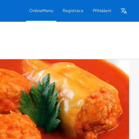
OnlineMenu
Registrace
Přihlášení