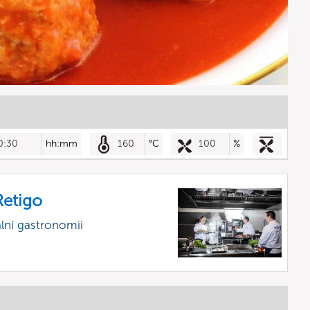
0:30
hh:mm
160
°C
100
%
etigo
lní gastronomii