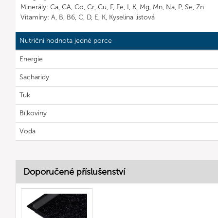
Minerály: Ca, CA, Co, Cr, Cu, F, Fe, I, K, Mg, Mn, Na, P, Se, Zn
Vitamíny: A, B, B6, C, D, E, K, Kyselina listová
Nutriční hodnota jedné porce
Energie
Sacharidy
Tuk
Bílkoviny
Voda
Doporučené příslušenství