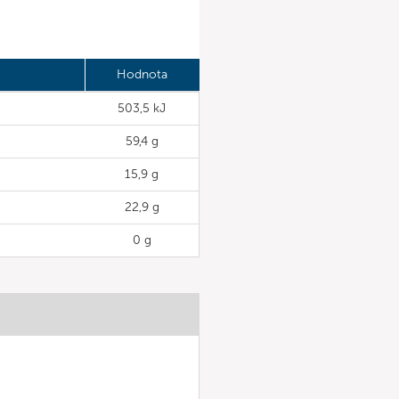
Hodnota
503,5 kJ
59,4 g
15,9 g
22,9 g
0 g