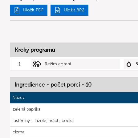
Uložit PDF
Uložit BR2
Kroky programu
1
Režim combi
Ingredience - počet porcí - 10
Název
zelená paprika
luštěniny - fazole, hrách, čočka
cizrna