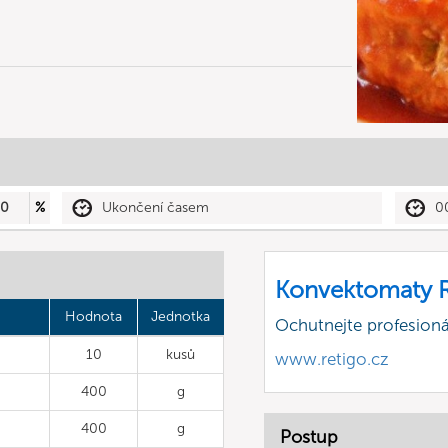
50
%
Ukončení časem
0
Konvektomaty R
Hodnota
Jednotka
Ochutnejte profesioná
10
kusů
www.retigo.cz
400
g
400
g
Postup