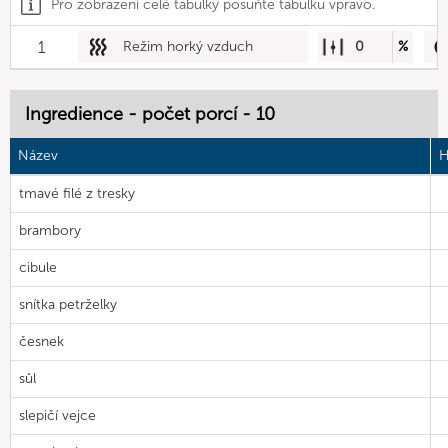
Pro zobrazení celé tabulky posuňte tabulku vpravo.
1
Režim horký vzduch
0
%
Ingredience - počet porcí - 10
Název
H
tmavé filé z tresky
brambory
cibule
snítka petrželky
česnek
sůl
slepičí vejce