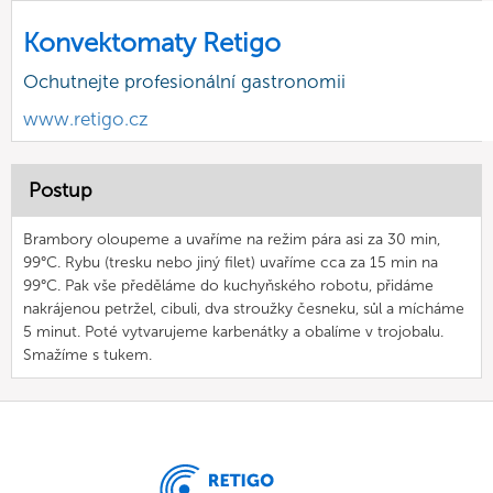
Konvektomaty Retigo
Ochutnejte profesionální gastronomii
www.retigo.cz
Postup
Brambory oloupeme a uvaříme na režim pára asi za 30 min,
99°C. Rybu (tresku nebo jiný filet) uvaříme cca za 15 min na
99°C. Pak vše předěláme do kuchyňského robotu, přidáme
nakrájenou petržel, cibuli, dva stroužky česneku, sůl a mícháme
5 minut. Poté vytvarujeme karbenátky a obalíme v trojobalu.
Smažíme s tukem.