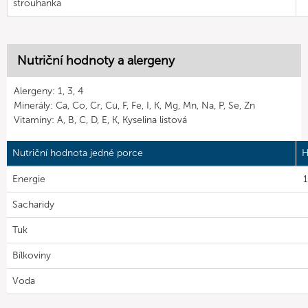
strouhanka
Nutriční hodnoty a alergeny
Alergeny: 1, 3, 4
Minerály: Ca, Co, Cr, Cu, F, Fe, I, K, Mg, Mn, Na, P, Se, Zn
Vitamíny: A, B, C, D, E, K, Kyselina listová
Nutriční hodnota jedné porce
H
Energie
1
Sacharidy
Tuk
Bílkoviny
Voda