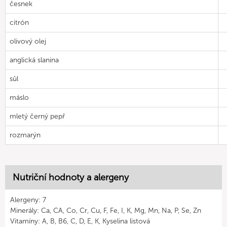
česnek
citrón
olivový olej
anglická slanina
sůl
máslo
mletý černý pepř
rozmarýn
Nutriční hodnoty a alergeny
Alergeny: 7
Minerály: Ca, CA, Co, Cr, Cu, F, Fe, I, K, Mg, Mn, Na, P, Se, Zn
Vitamíny: A, B, B6, C, D, E, K, Kyselina listová