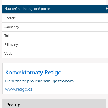
Nutriční hodnota jedné porce
H
Energie
4
Sacharidy
Tuk
Bílkoviny
Voda
Konvektomaty Retigo
Ochutnejte profesionální gastronomii
www.retigo.cz
Postup