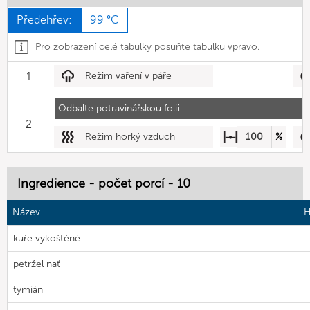
Předehřev:
99 °C
Pro zobrazení celé tabulky posuňte tabulku vpravo.
1
Režim vaření v páře
Odbalte potravinářskou folii
2
Režim horký vzduch
100
%
Ingredience - počet porcí - 10
Název
H
kuře vykoštěné
petržel nať
tymián