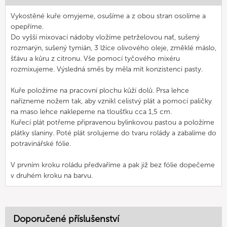
Vykostěné kuře omyjeme, osušíme a z obou stran osolíme a
opepříme.
Do vyšší mixovací nádoby vložíme petrželovou nať, sušený
rozmarýn, sušený tymián, 3 lžíce olivového oleje, změklé máslo,
šťávu a kůru z citronu. Vše pomocí tyčového mixéru
rozmixujeme. Výsledná směs by měla mít konzistenci pasty.
Kuře položíme na pracovní plochu kůží dolů. Prsa lehce
nařízneme nožem tak, aby vznikl celistvý plát a pomocí paličky
na maso lehce naklepeme na tloušťku cca 1,5 cm.
Kuřecí plát potřeme připravenou bylinkovou pastou a položíme
plátky slaniny. Poté plát srolujeme do tvaru rolády a zabalíme do
potravinářské fólie.
V prvním kroku roládu předvaříme a pak již bez fólie dopečeme
v druhém kroku na barvu.
Doporučené příslušenství