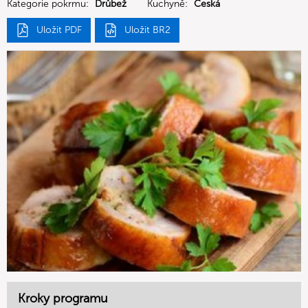
Kategorie pokrmu:
Drůbež
Kuchyně:
Česká
Uložit PDF
Uložit BR2
Kroky programu