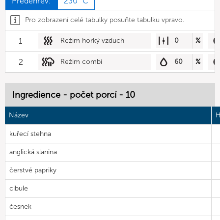
Předehřev:
230 °C
Pro zobrazení celé tabulky posuňte tabulku vpravo.
1
Režim horký vzduch
0
%
2
Režim combi
60
%
Ingredience - počet porcí - 10
Název
H
kuřecí stehna
anglická slanina
čerstvé papriky
cibule
česnek