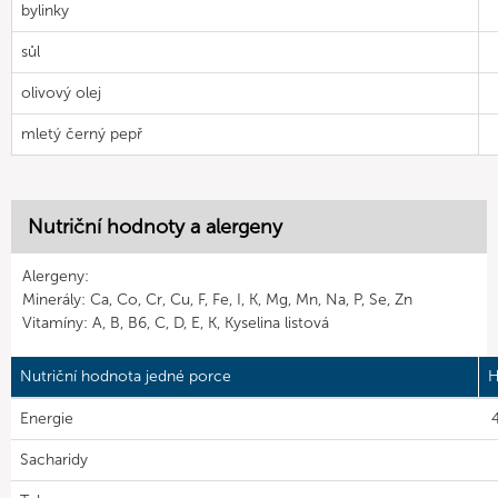
bylinky
sůl
olivový olej
mletý černý pepř
Nutriční hodnoty a alergeny
Alergeny:
Minerály: Ca, Co, Cr, Cu, F, Fe, I, K, Mg, Mn, Na, P, Se, Zn
Vitamíny: A, B, B6, C, D, E, K, Kyselina listová
Nutriční hodnota jedné porce
H
Energie
4
Sacharidy