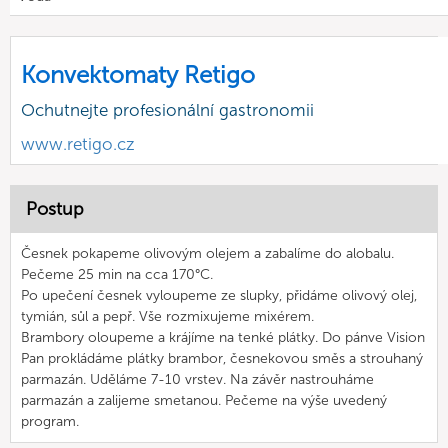
Konvektomaty Retigo
Ochutnejte profesionální gastronomii
www.retigo.cz
Postup
Česnek pokapeme olivovým olejem a zabalíme do alobalu.
Pečeme 25 min na cca 170°C.
Po upečení česnek vyloupeme ze slupky, přidáme olivový olej,
tymián, sůl a pepř. Vše rozmixujeme mixérem.
Brambory oloupeme a krájíme na tenké plátky. Do pánve Vision
Pan prokládáme plátky brambor, česnekovou směs a strouhaný
parmazán. Uděláme 7-10 vrstev. Na závěr nastrouháme
parmazán a zalijeme smetanou. Pečeme na výše uvedený
program.