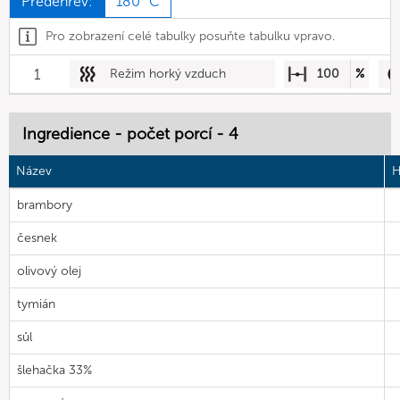
Předehřev:
180 °C
Pro zobrazení celé tabulky posuňte tabulku vpravo.
1
Režim horký vzduch
100
%
Ingredience - počet porcí - 4
Název
H
brambory
česnek
olivový olej
tymián
sůl
šlehačka 33%