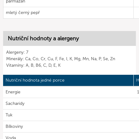
parmazán
mletý černý pepř
Nutriční hodnoty a alergeny
Alergeny: 7
Minerály: Ca, Co, Cr, Cu, F, Fe, I, K, Mg, Mn, Na, P, Se, Zn
Vitamíny: A, B, B6, C, D, E, K
Nutriční hodnota jedné porce
H
Energie
1
Sacharidy
Tuk
Bílkoviny
Voda