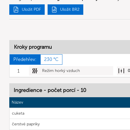
Uložit PDF
Uložit BR2
Kroky programu
Předehřev:
230 °C
1
Režim horký vzduch
Ingredience - počet porcí - 10
Název
cuketa
čerstvé papriky