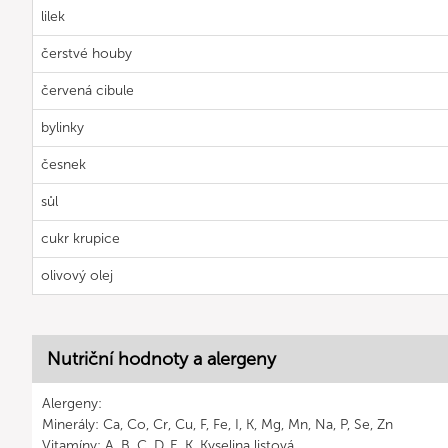
lilek
čerstvé houby
červená cibule
bylinky
česnek
sůl
cukr krupice
olivový olej
Nutriční hodnoty a alergeny
Alergeny:
Minerály: Ca, Co, Cr, Cu, F, Fe, I, K, Mg, Mn, Na, P, Se, Zn
Vitamíny: A, B, C, D, E, K, Kyselina listová