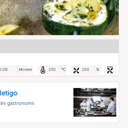
0:08
hh:mm
230
°C
100
%
etigo
lní gastronomii