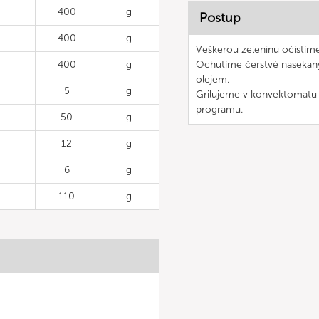
400
g
Postup
400
g
Veškerou zeleninu očistíme
400
g
Ochutíme čerstvě nasekaný
olejem.
5
g
Grilujeme v konvektomatu 
programu.
50
g
12
g
6
g
110
g