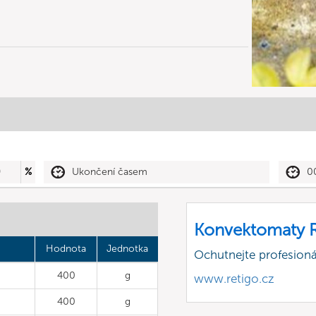
0
%
Ukončení časem
0
Konvektomaty R
Hodnota
Jednotka
Ochutnejte profesioná
400
g
www.retigo.cz
400
g