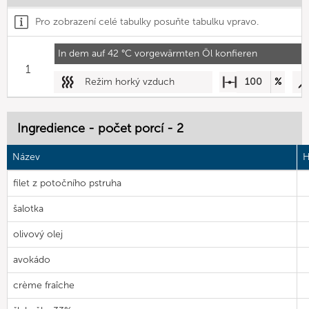
Pro zobrazení celé tabulky posuňte tabulku vpravo.
In dem auf 42 °C vorgewärmten Öl konfieren
1
Režim horký vzduch
100
%
Ingredience - počet porcí - 2
Název
H
filet z potočního pstruha
šalotka
olivový olej
avokádo
crème fraîche