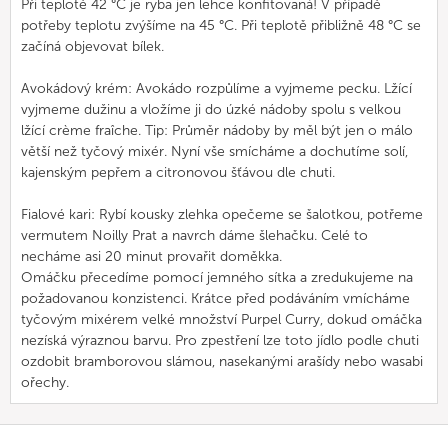
Při teplotě 42 °C je ryba jen lehce konfitovaná! V případě
potřeby teplotu zvýšíme na 45 °C. Při teplotě přibližně 48 °C se
začíná objevovat bílek.
Avokádový krém: Avokádo rozpůlíme a vyjmeme pecku. Lžící
vyjmeme dužinu a vložíme ji do úzké nádoby spolu s velkou
lžící crème fraîche. Tip: Průměr nádoby by měl být jen o málo
větší než tyčový mixér. Nyní vše smícháme a dochutíme solí,
kajenským pepřem a citronovou šťávou dle chuti.
Fialové kari: Rybí kousky zlehka opečeme se šalotkou, potřeme
vermutem Noilly Prat a navrch dáme šlehačku. Celé to
necháme asi 20 minut provařit doměkka.
Omáčku přecedíme pomocí jemného sítka a zredukujeme na
požadovanou konzistenci. Krátce před podáváním vmícháme
tyčovým mixérem velké množství Purpel Curry, dokud omáčka
nezíská výraznou barvu. Pro zpestření lze toto jídlo podle chuti
ozdobit bramborovou slámou, nasekanými arašídy nebo wasabi
ořechy.