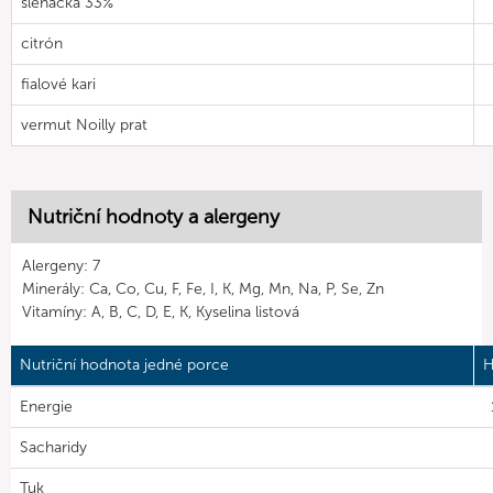
šlehačka 33%
citrón
fialové kari
vermut Noilly prat
Nutriční hodnoty a alergeny
Alergeny: 7
Minerály: Ca, Co, Cu, F, Fe, I, K, Mg, Mn, Na, P, Se, Zn
Vitamíny: A, B, C, D, E, K, Kyselina listová
Nutriční hodnota jedné porce
H
Energie
Sacharidy
Tuk