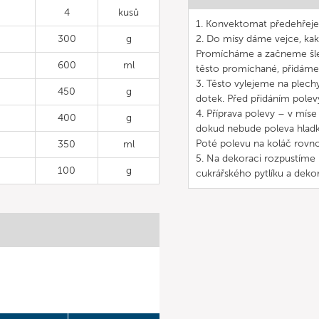
4
kusů
1. Konvektomat předehřeje
300
g
2. Do mísy dáme vejce, kak
Promícháme a začneme šleha
600
ml
těsto promíchané, přidáme
3. Těsto vylejeme na plec
450
g
dotek. Před přidáním polev
4. Příprava polevy – v mís
400
g
dokud nebude poleva hladk
Poté polevu na koláč rov
350
ml
5. Na dekoraci rozpustíme 
100
g
cukrářského pytlíku a deko