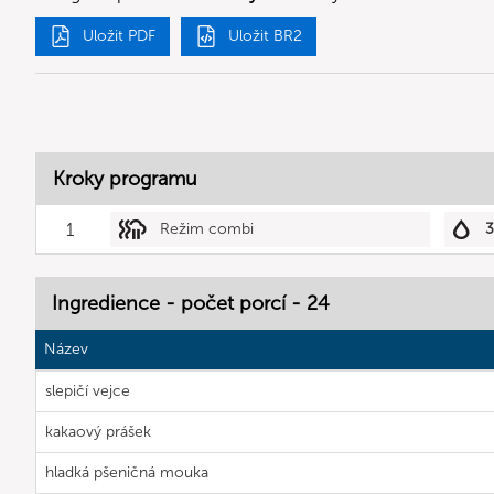
Uložit PDF
Uložit BR2
Kroky programu
1
Režim combi
Ingredience - počet porcí - 24
Název
slepičí vejce
kakaový prášek
hladká pšeničná mouka