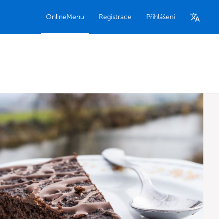
OnlineMenu
Registrace
Přihlášení