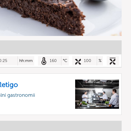
0:25
hh:mm
160
°C
100
%
etigo
lní gastronomii