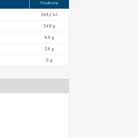
Hodnota
264,2 kJ
34,8 g
8,8 g
3,6 g
0 g