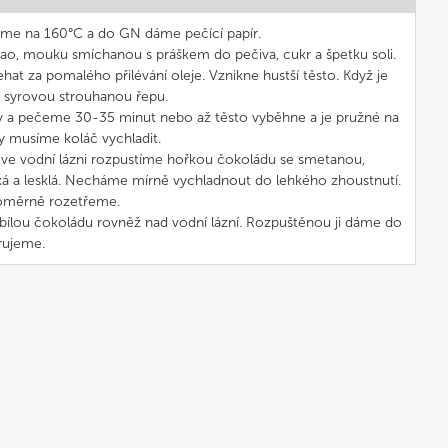
me na 160°C a do GN dáme pečící papír.
ao, mouku smíchanou s práškem do pečiva, cukr a špetku soli.
t za pomalého přilévání oleje. Vznikne hustší těsto. Když je
 syrovou strouhanou řepu.
hy a pečeme 30-35 minut nebo až těsto vyběhne a je pružné na
y musíme koláč vychladit.
e ve vodní lázni rozpustíme hořkou čokoládu se smetanou,
á a lesklá. Necháme mírně vychladnout do lehkého zhoustnutí.
noměrně rozetřeme.
bílou čokoládu rovněž nad vodní lázní. Rozpuštěnou ji dáme do
rujeme.