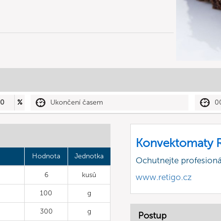
30
%
Ukončení časem
0
Konvektomaty R
Hodnota
Jednotka
Ochutnejte profesioná
6
kusů
www.retigo.cz
100
g
300
g
Postup