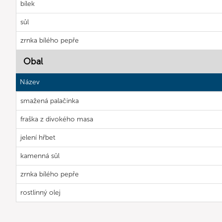
bílek
sůl
zrnka bílého pepře
Obal
Název
smažená palačinka
fraška z divokého masa
jelení hřbet
kamenná sůl
zrnka bílého pepře
rostlinný olej