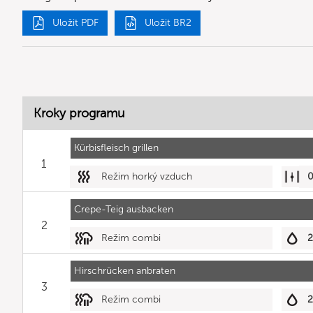
Uložit PDF
Uložit BR2
Kroky programu
Kürbisfleisch grillen
1
Režim horký vzduch
Crepe-Teig ausbacken
2
Režim combi
2
Hirschrücken anbraten
3
Režim combi
2