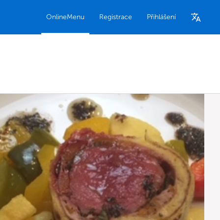
OnlineMenu
Registrace
Přihlášení