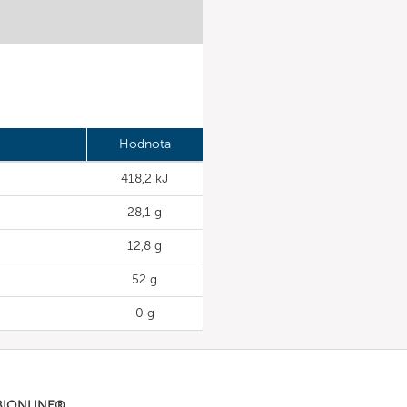
Hodnota
418,2 kJ
28,1 g
12,8 g
52 g
0 g
BIONLINE®