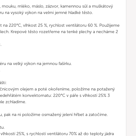
e, mouku, mléko, máslo, zázvor, kamennou sůl a muškátový
u na vysoký výkon na velmi jemné hladké těsto.
na 220°C, vlhkost 25 %, rychlost ventilátoru 60 %. Použijeme
plech. Krepové těsto rozetřeme na tenké plechy a necháme 2
.
ru na velký výkon na jemnou fašírku.
.
šti:
ečnicovým olejem a poté okořeníme, položíme na potažený
předehřátém konvektomatu: 220°C v páře s vlhkostí 25% 3
le zchladíme.
u, pak na ni položíme osmažený jelení hřbet a zatočíme.
tu.
hkostí 25%, s rychlostí ventilátoru 70% až do teploty jádra