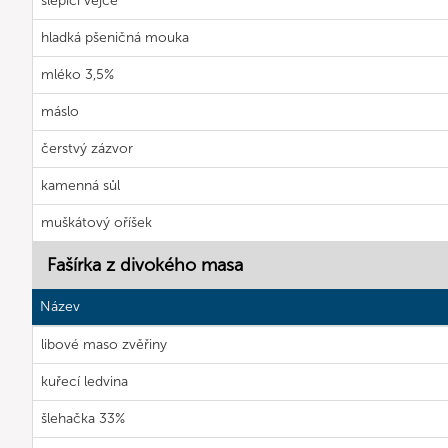
slepičí vejce
hladká pšeničná mouka
mléko 3,5%
máslo
čerstvý zázvor
kamenná sůl
muškátový oříšek
Fašírka z divokého masa
Název
libové maso zvěřiny
kuřecí ledvina
šlehačka 33%