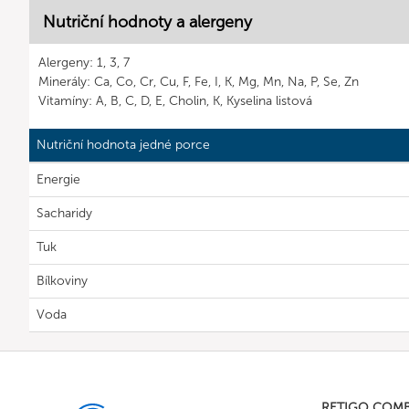
Nutriční hodnoty a alergeny
Alergeny: 1, 3, 7
Minerály: Ca, Co, Cr, Cu, F, Fe, I, K, Mg, Mn, Na, P, Se, Zn
Vitamíny: A, B, C, D, E, Cholin, K, Kyselina listová
Nutriční hodnota jedné porce
Energie
Sacharidy
Tuk
Bílkoviny
Voda
RETIGO COM