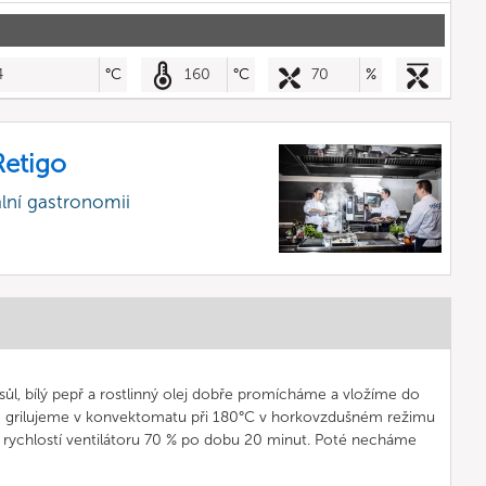
4
°C
160
°C
70
%
etigo
lní gastronomii
l, bílý pepř a rostlinný olej dobře promícháme a vložíme do
 grilujeme v konvektomatu při 180°C v horkovzdušném režimu
 rychlostí ventilátoru 70 % po dobu 20 minut. Poté necháme