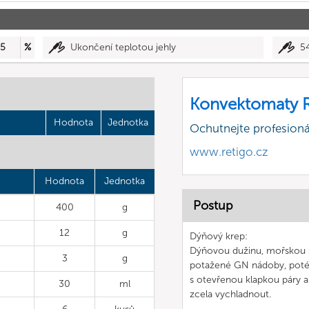
5
%
Ukončení teplotou jehly
5
Konvektomaty R
Hodnota
Jednotka
Ochutnejte profesioná
www.retigo.cz
Hodnota
Jednotka
Postup
400
g
12
g
Dýňový krep:
Dýňovou dužinu, mořskou sů
3
g
potažené GN nádoby, poté
s otevřenou klapkou páry a
30
ml
zcela vychladnout.