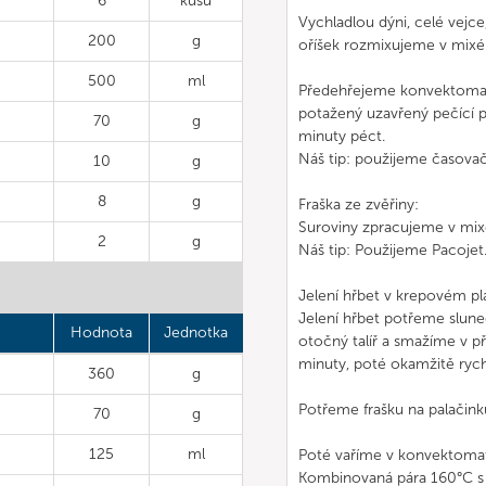
6
kusů
Vychladlou dýni, celé vejc
200
g
oříšek rozmixujeme v mixér
500
ml
Předehřejeme konvektomat 
potažený uzavřený pečící 
70
g
minuty péct.
Náš tip: použijeme časovač
10
g
8
g
Fraška ze zvěřiny:
Suroviny zpracujeme v mixé
2
g
Náš tip: Použijeme Pacojet
Jelení hřbet v krepovém plá
Jelení hřbet potřeme slun
Hodnota
Jednotka
otočný talíř a smažíme v 
minuty, poté okamžitě rych
360
g
Potřeme frašku na palačink
70
g
125
ml
Poté vaříme v konvektoma
Kombinovaná pára 160°C s vl