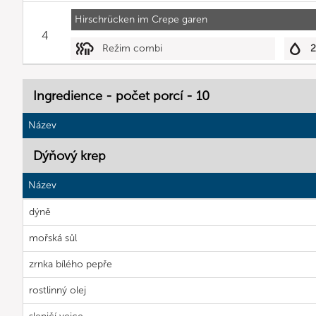
Hirschrücken im Crepe garen
4
Režim combi
2
Ingredience - počet porcí - 10
Název
Dýňový krep
Název
dýně
mořská sůl
zrnka bílého pepře
rostlinný olej