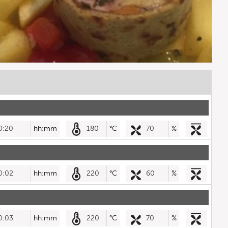
0:20
hh:mm
180
°C
70
%
0:02
hh:mm
220
°C
60
%
0:03
hh:mm
220
°C
70
%