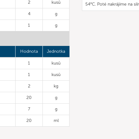
2
kusů
54°C. Poté nakrájíme na si
4
g
1
g
Hodnota
Jednotka
1
kusů
1
kusů
2
kg
20
g
7
g
20
ml