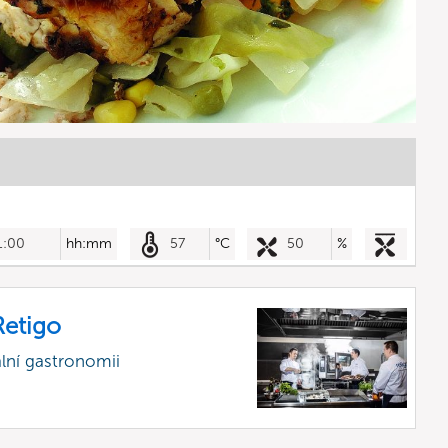
1:00
hh:mm
57
°C
50
%
etigo
lní gastronomii