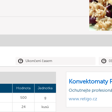
Ukončení časem
0
Konvektomaty R
Hodnota
Jednotka
Ochutnejte profesioná
500
g
www.retigo.cz
24
kusů