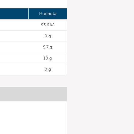
Hodnota
93,6 kJ
0 g
5,7 g
10 g
0 g