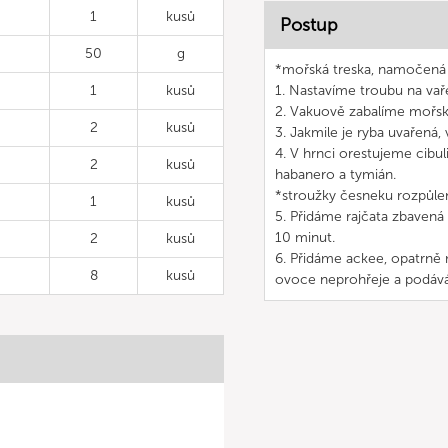
1
kusů
Postup
50
g
*mořská treska, namočená
1
kusů
1. Nastavíme troubu na vaře
2. Vakuově zabalíme mořsk
2
kusů
3. Jakmile je ryba uvařená
4. V hrnci orestujeme cibuli
2
kusů
habanero a tymián.
*stroužky česneku rozpůle
1
kusů
5. Přidáme rajčata zbavená 
10 minut.
2
kusů
6. Přidáme ackee, opatrně
8
kusů
ovoce neprohřeje a podáv