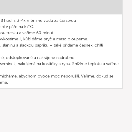
 8 hodin, 3-4x měníme vodu za čerstvou
ní v páře na 57°C.
ou tresku a vaříme 60 minut.
, vykostíme ji, kůži dáme pryč a maso oloupeme.
, slaninu a sladkou papriku – také přidáme česnek, chilli
né, odstopkované a nakrájené nadrobno
semínek, nakrájená na kostičky a rybu. Snížíme teplotu a vaříme
 mícháme, abychom ovoce moc neporušili. Vaříme, dokud se
áme.