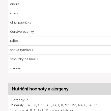
cibule
máslo
chilli papričky
čerstvé papriky
rajče
snítka tymiánu
stroužky česneku
slanina
Nutriční hodnoty a alergeny
Alergeny: 7
Minerály: Ca, Co, Cr, Cu, F, Fe, I, K, Mg, Mn, Na, P, Se, Zn
Vitamíny: A, B, C, D, E, K, Kyselina listová