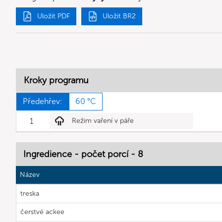
Uložit PDF
Uložit BR2
Kroky programu
Předehřev:
60 °C
1
Režim vaření v páře
Ingredience - počet porcí - 8
Název
treska
čerstvé ackee