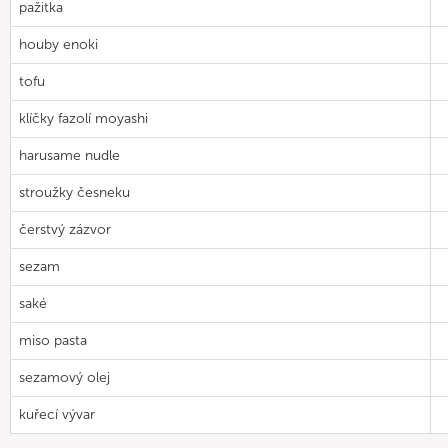
pažitka
houby enoki
tofu
klíčky fazolí moyashi
harusame nudle
stroužky česneku
čerstvý zázvor
sezam
saké
miso pasta
sezamový olej
kuřecí vývar