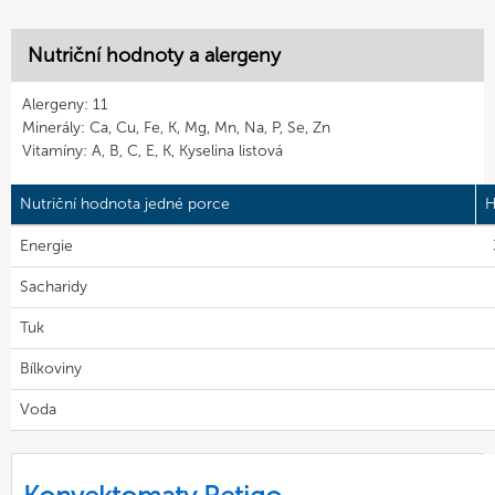
Nutriční hodnoty a alergeny
Alergeny: 11
Minerály: Ca, Cu, Fe, K, Mg, Mn, Na, P, Se, Zn
Vitamíny: A, B, C, E, K, Kyselina listová
Nutriční hodnota jedné porce
H
Energie
Sacharidy
Tuk
Bílkoviny
Voda