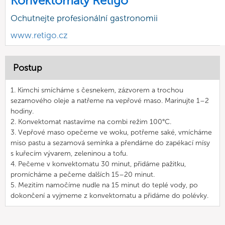
Konvektomaty Retigo
Ochutnejte profesionální gastronomii
www.retigo.cz
Postup
1. Kimchi smícháme s česnekem, zázvorem a trochou
sezamového oleje a natřeme na vepřové maso. Marinujte 1–2
hodiny.
2. Konvektomat nastavíme na combi režim 100°C.
3. Vepřové maso opečeme ve woku, potřeme saké, vmícháme
miso pastu a sezamová semínka a přendáme do zapékací mísy
s kuřecím vývarem, zeleninou a tofu.
4. Pečeme v konvektomatu 30 minut, přidáme pažitku,
promícháme a pečeme dalších 15–20 minut.
5. Mezitím namočíme nudle na 15 minut do teplé vody, po
dokončení a vyjmeme z konvektomatu a přidáme do polévky.