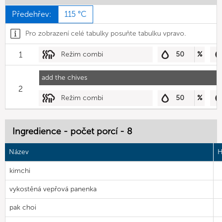
Předehřev:
115 °C
Pro zobrazení celé tabulky posuňte tabulku vpravo.
1
Režim combi
50
%
add the chives
2
Režim combi
50
%
Ingredience - počet porcí - 8
Název
H
kimchi
vykostěná vepřová panenka
pak choi