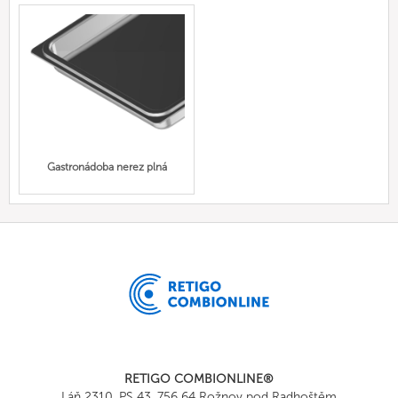
Gastronádoba nerez plná
RETIGO COMBIONLINE®
Láň 2310, PS 43, 756 64 Rožnov pod Radhoštěm