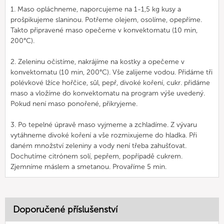
1. Maso opláchneme, naporcujeme na 1-1,5 kg kusy a
prošpikujeme slaninou. Potřeme olejem, osolíme, opepříme.
Takto připravené maso opečeme v konvektomatu (10 min,
200°C).
2. Zeleninu očistíme, nakrájíme na kostky a opečeme v
konvektomatu (10 min, 200°C). Vše zalijeme vodou. Přidáme tři
polévkové lžíce hořčice, sůl, pepř, divoké koření, cukr. přidáme
maso a vložíme do konvektomatu na program výše uvedený.
Pokud není maso ponořené, přikryjeme.
3. Po tepelné úpravě maso vyjmeme a zchladíme. Z vývaru
vytáhneme divoké koření a vše rozmixujeme do hladka. Při
daném množství zeleniny a vody není třeba zahušťovat.
Dochutíme citrónem solí, pepřem, popřípadě cukrem.
Zjemníme máslem a smetanou. Provaříme 5 min.
Doporučené příslušenství