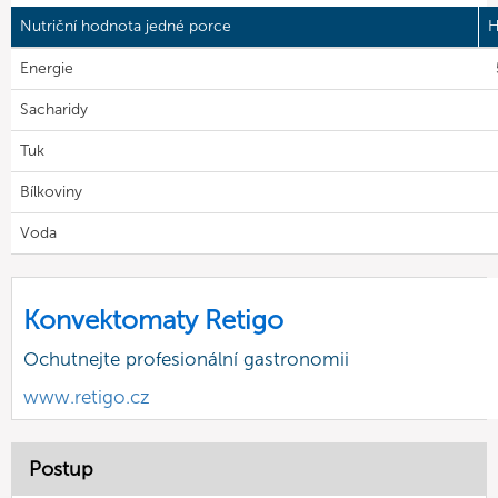
Nutriční hodnota jedné porce
H
Energie
Sacharidy
Tuk
Bílkoviny
Voda
Konvektomaty Retigo
Ochutnejte profesionální gastronomii
www.retigo.cz
Postup