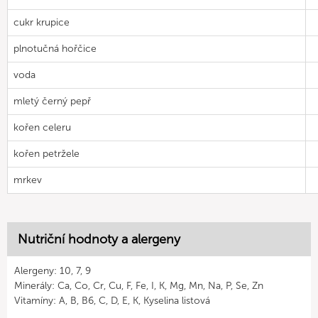
cukr krupice
plnotučná hořčice
voda
mletý černý pepř
kořen celeru
kořen petržele
mrkev
Nutriční hodnoty a alergeny
Alergeny: 10, 7, 9
Minerály: Ca, Co, Cr, Cu, F, Fe, I, K, Mg, Mn, Na, P, Se, Zn
Vitamíny: A, B, B6, C, D, E, K, Kyselina listová