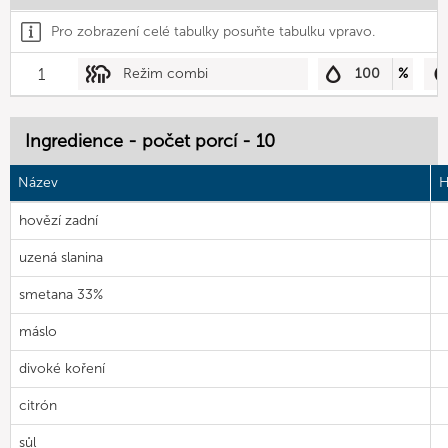
Pro zobrazení celé tabulky posuňte tabulku vpravo.
1
Režim combi
100
%
Ingredience - počet porcí - 10
Název
H
hovězí zadní
uzená slanina
smetana 33%
máslo
divoké koření
citrón
sůl