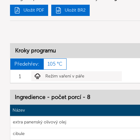
Uložit PDF
Uložit BR2
Kroky programu
Předehřev:
105 °C
1
Režim vaření v páře
Ingredience - počet porcí - 8
Název
extra panenský olivový olej
cibule