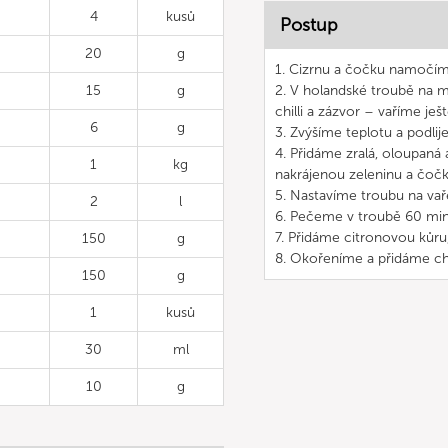
4
kusů
Postup
20
g
1. Cizrnu a čočku namočím
15
g
2. V holandské troubě na m
chilli a zázvor – vaříme ješ
6
g
3. Zvýšíme teplotu a podli
4. Přidáme zralá, oloupaná a
1
kg
nakrájenou zeleninu a čočk
5. Nastavíme troubu na vaře
2
l
6. Pečeme v troubě 60 mi
7. Přidáme citronovou kůru,
150
g
8. Okořeníme a přidáme chil
150
g
1
kusů
30
ml
10
g