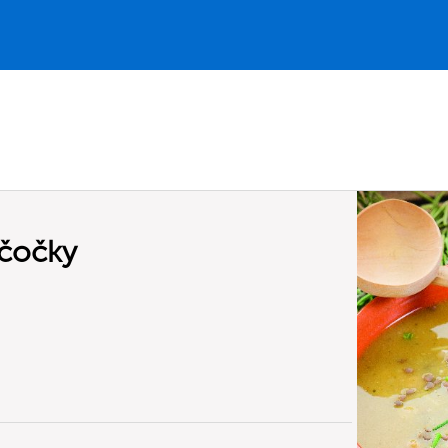
 čočky