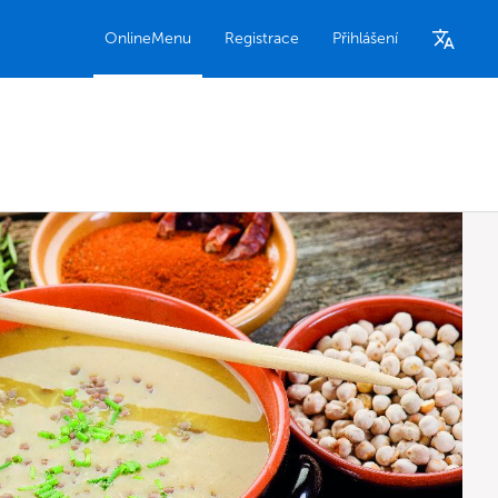
OnlineMenu
Registrace
Přihlášení