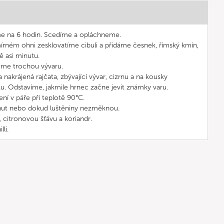
e na 6 hodin. Scedíme a opláchneme.
írném ohni zesklovatíme cibuli a přidáme česnek, římský kmín,
tě asi minutu.
jeme trochou vývaru.
 nakrájená rajčata, zbývající vývar, cizrnu a na kousky
u. Odstavíme, jakmile hrnec začne jevit známky varu.
ní v páře při teplotě 90°C.
nut nebo dokud luštěniny nezměknou.
 citronovou šťávu a koriandr.
li.