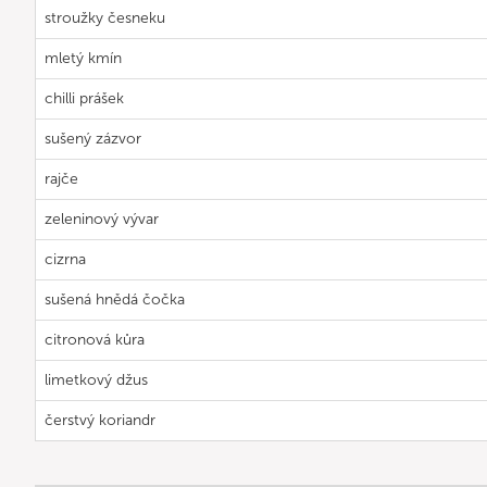
stroužky česneku
mletý kmín
chilli prášek
sušený zázvor
rajče
zeleninový vývar
cizrna
sušená hnědá čočka
citronová kůra
limetkový džus
čerstvý koriandr