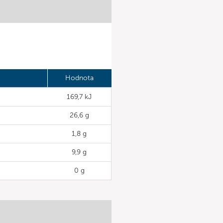
Hodnota
169,7 kJ
26,6 g
1,8 g
9,9 g
0 g