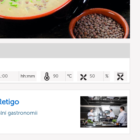
1:00
hh:mm
90
°C
50
%
etigo
lní gastronomii