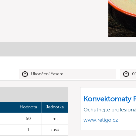
Ukončení časem
0
Konvektomaty R
Hodnota
Jednotka
Ochutnejte profesioná
50
ml
www.retigo.cz
1
kusů