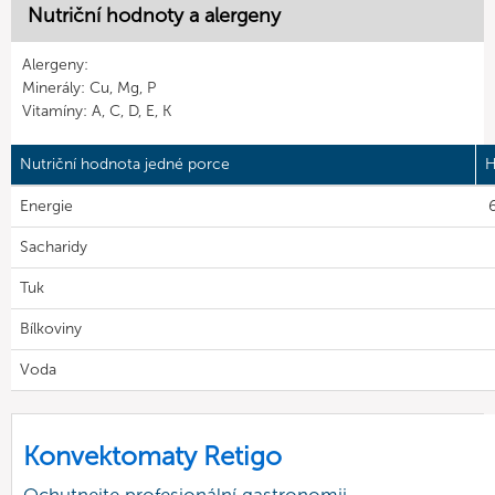
Nutriční hodnoty a alergeny
Alergeny:
Minerály: Cu, Mg, P
Vitamíny: A, C, D, E, K
Nutriční hodnota jedné porce
H
Energie
6
Sacharidy
Tuk
Bílkoviny
Voda
Konvektomaty Retigo