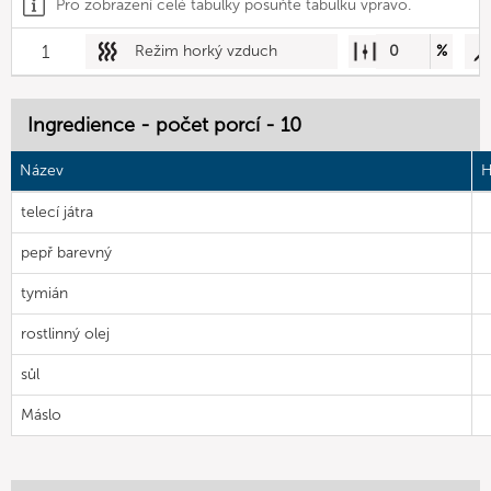
Pro zobrazení celé tabulky posuňte tabulku vpravo.
1
Režim horký vzduch
0
%
Ingredience - počet porcí - 10
Název
H
telecí játra
pepř barevný
tymián
rostlinný olej
sůl
Máslo