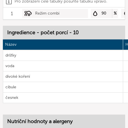
Pro zobrazení celé tabulky posuňte tabulku vpravo.
1
Režim combi
90
%
Ingredience - počet porcí - 10
Název
H
dršťky
voda
divoké koření
cibule
česnek
Nutriční hodnoty a alergeny