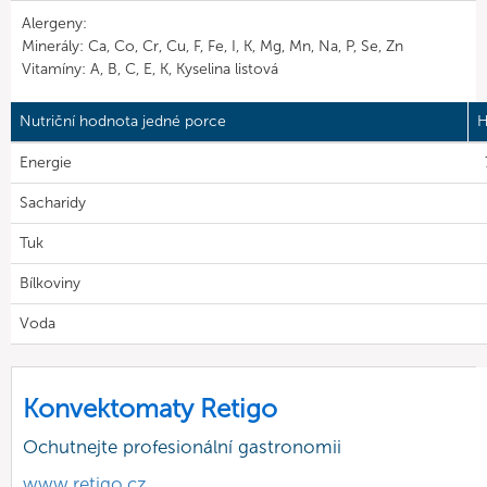
Alergeny:
Minerály: Ca, Co, Cr, Cu, F, Fe, I, K, Mg, Mn, Na, P, Se, Zn
Vitamíny: A, B, C, E, K, Kyselina listová
Nutriční hodnota jedné porce
H
Energie
Sacharidy
Tuk
Bílkoviny
Voda
Konvektomaty Retigo
Ochutnejte profesionální gastronomii
www.retigo.cz