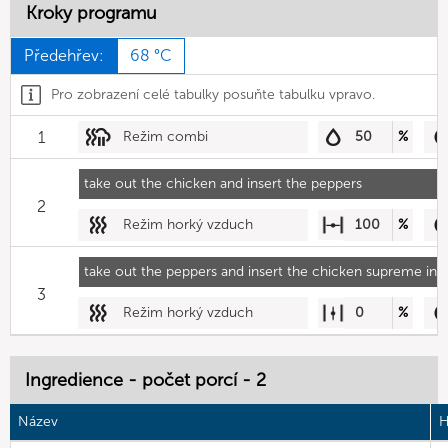
Kroky programu
Předehřev:
68 °C
Pro zobrazení celé tabulky posuňte tabulku vpravo.
1
Režim combi
50
%
take out the chicken and insert the peppers
2
Režim horký vzduch
100
%
take out the peppers and insert the chicken supreme in
3
Režim horký vzduch
0
%
Ingredience - počet porcí - 2
Název
H