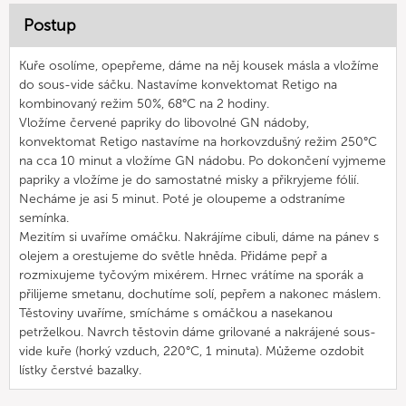
Postup
Kuře osolíme, opepřeme, dáme na něj kousek másla a vložíme
do sous-vide sáčku. Nastavíme konvektomat Retigo na
kombinovaný režim 50%, 68°C na 2 hodiny.
Vložíme červené papriky do libovolné GN nádoby,
konvektomat Retigo nastavíme na horkovzdušný režim 250°C
na cca 10 minut a vložíme GN nádobu. Po dokončení vyjmeme
papriky a vložíme je do samostatné misky a přikryjeme fólií.
Necháme je asi 5 minut. Poté je oloupeme a odstraníme
semínka.
Mezitím si uvaříme omáčku. Nakrájíme cibuli, dáme na pánev s
olejem a orestujeme do světle hněda. Přidáme pepř a
rozmixujeme tyčovým mixérem. Hrnec vrátíme na sporák a
přilijeme smetanu, dochutíme solí, pepřem a nakonec máslem.
Těstoviny uvaříme, smícháme s omáčkou a nasekanou
petrželkou. Navrch těstovin dáme grilované a nakrájené sous-
vide kuře (horký vzduch, 220°C, 1 minuta). Můžeme ozdobit
lístky čerstvé bazalky.