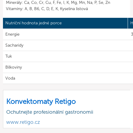
Minerály: Ca, Co, Cr, Cu, F, Fe, I, K, Mg, Mn, Na, P, Se, Zn
Vitamíny: A, B, B6, C, D, E, K, Kyselina listová
Nutriční hodnota jedné porce
H
Energie
3
Sacharidy
Tuk
Bílkoviny
Voda
Konvektomaty Retigo
Ochutnejte profesionální gastronomii
www.retigo.cz