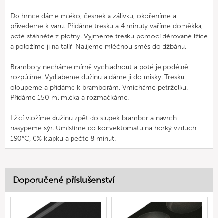
Do hrnce dáme mléko, česnek a zálivku, okořeníme a
přivedeme k varu. Přidáme tresku a 4 minuty vaříme doměkka,
poté stáhněte z plotny. Vyjmeme tresku pomocí děrované lžíce
a položíme ji na talíř. Nalijeme mléčnou směs do džbánu.
Brambory necháme mírně vychladnout a poté je podélně
rozpůlíme. Vydlabeme dužinu a dáme ji do misky. Tresku
oloupeme a přidáme k bramborám. Vmícháme petrželku.
Přidáme 150 ml mléka a rozmačkáme.
Lžící vložíme dužinu zpět do slupek brambor a navrch
nasypeme sýr. Umístíme do konvektomatu na horký vzduch
190°C, 0% klapku a pečte 8 minut.
Doporučené příslušenství