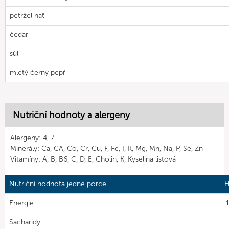
petržel nať
čedar
sůl
mletý černý pepř
Nutriční hodnoty a alergeny
Alergeny: 4, 7
Minerály: Ca, CA, Co, Cr, Cu, F, Fe, I, K, Mg, Mn, Na, P, Se, Zn
Vitamíny: A, B, B6, C, D, E, Cholin, K, Kyselina listová
Nutriční hodnota jedné porce
H
Energie
1
Sacharidy