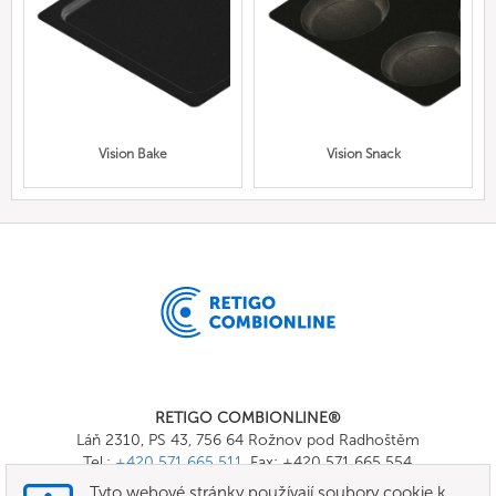
Vision Bake
Vision Snack
RETIGO COMBIONLINE®
Láň 2310, PS 43, 756 64 Rožnov pod Radhoštěm
Tel.:
+420 571 665 511
, Fax: +420 571 665 554
E-mail:
info@combionline.com
Tyto webové stránky používají soubory cookie k