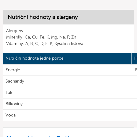
Nutriční hodnoty a alergeny
Alergeny:
Minerály: Ca, Cu, Fe, K, Mg, Na, P, Zn
Vitamíny: A, B, C, D, E, K, Kyselina listová
Nutriční hodnota jedné porce
H
Energie
8
Sacharidy
Tuk
Bílkoviny
Voda