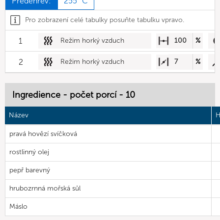
Předehřev:
255 °C
Pro zobrazení celé tabulky posuňte tabulku vpravo.
1
Režim horký vzduch
100
%
2
Režim horký vzduch
7
%
Ingredience - počet porcí - 10
Název
H
pravá hovězí svíčková
rostlinný olej
pepř barevný
hrubozrnná mořská sůl
Máslo