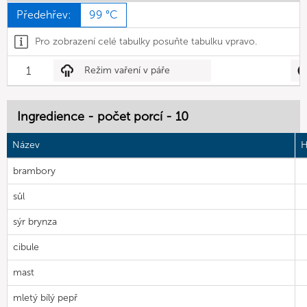
Předehřev:
99 °C
Pro zobrazení celé tabulky posuňte tabulku vpravo.
1
Režim vaření v páře
Ingredience - počet porcí - 10
Název
H
brambory
sůl
sýr brynza
cibule
mast
mletý bílý pepř