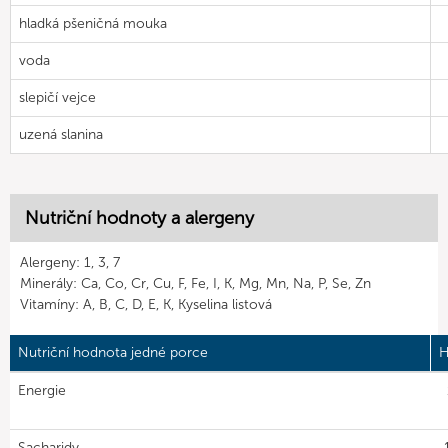
hladká pšeničná mouka
voda
slepičí vejce
uzená slanina
Nutriční hodnoty a alergeny
Alergeny: 1, 3, 7
Minerály: Ca, Co, Cr, Cu, F, Fe, I, K, Mg, Mn, Na, P, Se, Zn
Vitamíny: A, B, C, D, E, K, Kyselina listová
Nutriční hodnota jedné porce
H
Energie
Sacharidy