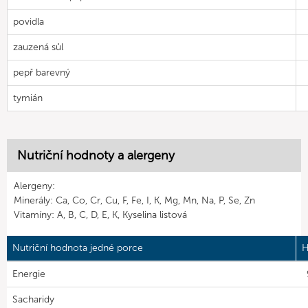
povidla
zauzená sůl
pepř barevný
tymián
Nutriční hodnoty a alergeny
Alergeny:
Minerály: Ca, Co, Cr, Cu, F, Fe, I, K, Mg, Mn, Na, P, Se, Zn
Vitamíny: A, B, C, D, E, K, Kyselina listová
Nutriční hodnota jedné porce
H
Energie
Sacharidy