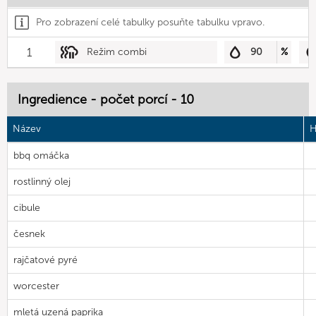
Pro zobrazení celé tabulky posuňte tabulku vpravo.
1
Režim combi
90
%
Ingredience - počet porcí - 10
Název
H
bbq omáčka
rostlinný olej
cibule
česnek
rajčatové pyré
worcester
mletá uzená paprika