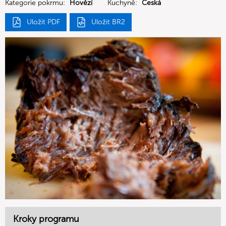
Kategorie pokrmu:
Hovězí
Kuchyně:
Česká
Uložit PDF
Uložit BR2
Kroky programu