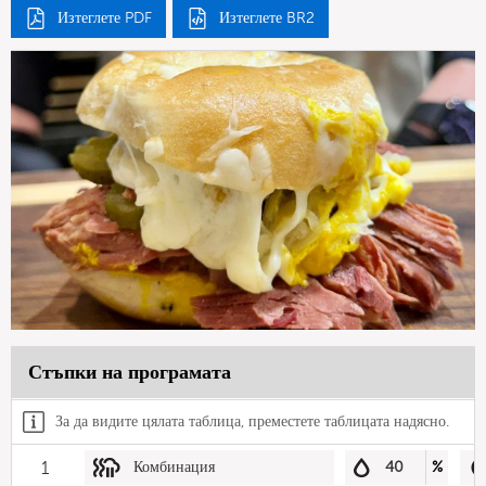
Изтеглете PDF
Изтеглете BR2
Стъпки на програмата
За да видите цялата таблица, преместете таблицата надясно.
1
Комбинация
40
%