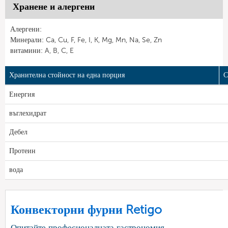
Хранене и алергени
Алергени:
Минерали: Ca, Cu, F, Fe, I, K, Mg, Mn, Na, Se, Zn
витамини: A, B, C, E
Хранителна стойност на една порция
С
Енергия
въглехидрат
Дебел
Протеин
вода
Конвекторни фурни Retigo
Опитайте професионалната гастрономия