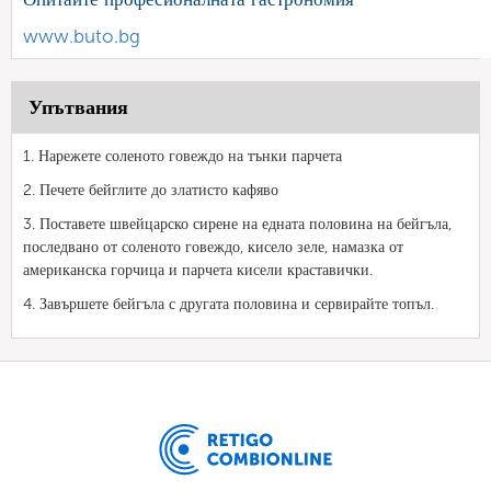
www.buto.bg
Упътвания
1. Нарежете соленото говеждо на тънки парчета
2. Печете бейглите до златисто кафяво
3. Поставете швейцарско сирене на едната половина на бейгъла,
последвано от соленото говеждо, кисело зеле, намазка от
американска горчица и парчета кисели краставички.
4. Завършете бейгъла с другата половина и сервирайте топъл.