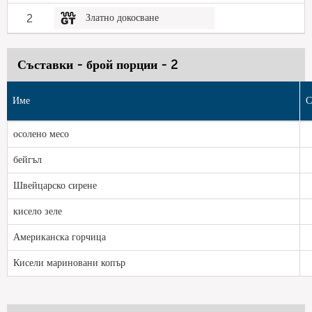
2
Златно докосване
Съставки - брой порции - 2
Име
С
осолено месо
бейгъл
Швейцарско сирене
кисело зеле
Американска горчица
Кисели мариновани копър