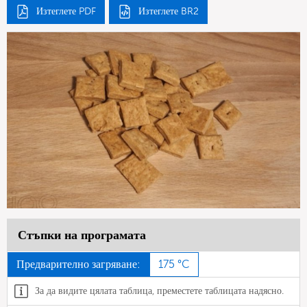
Изтеглете PDF
Изтеглете BR2
Стъпки на програмата
Предварително загряване:
175 °C
За да видите цялата таблица, преместете таблицата надясно.