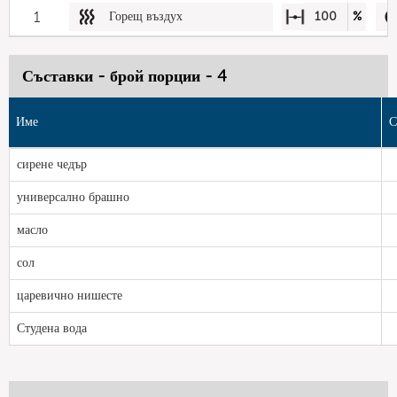
1
Горещ въздух
100
%
Съставки - брой порции - 4
Име
С
сирене чедър
универсално брашно
масло
сол
царевично нишесте
Студена вода