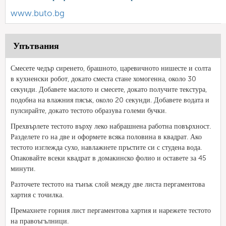
www.buto.bg
Упътвания
Смесете чедър сиренето, брашното, царевичното нишесте и солта
в кухненски робот, докато сместа стане хомогенна, около 30
секунди. Добавете маслото и смесете, докато получите текстура,
подобна на влажния пясък, около 20 секунди. Добавете водата и
пулсирайте, докато тестото образува големи бучки.
Прехвърлете тестото върху леко набрашнена работна повърхност.
Разделете го на две и оформете всяка половина в квадрат. Ако
тестото изглежда сухо, навлажнете пръстите си с студена вода.
Опаковайте всеки квадрат в домакинско фолио и оставете за 45
минути.
Разточете тестото на тънък слой между две листа пергаментова
хартия с точилка.
Премахнете горния лист пергаментова хартия и нарежете тестото
на правоъгълници.