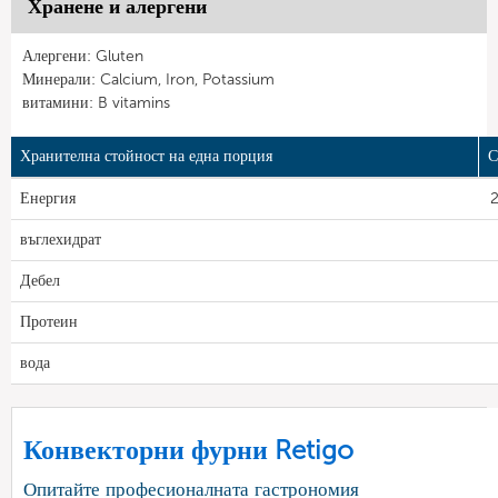
Хранене и алергени
Алергени: Gluten
Минерали: Calcium, Iron, Potassium
витамини: B vitamins
Хранителна стойност на една порция
С
Енергия
2
въглехидрат
Дебел
Протеин
вода
Конвекторни фурни Retigo
Опитайте професионалната гастрономия