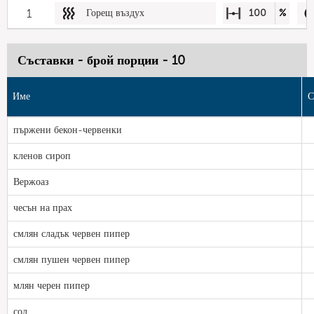
1
Горещ въздух
100
%
Съставки - брой порции - 10
Име
С
пържени бекон-червенки
кленов сироп
Вержоаз
чесън на прах
смлян сладък червен пипер
смлян пушен червен пипер
млян черен пипер
сол