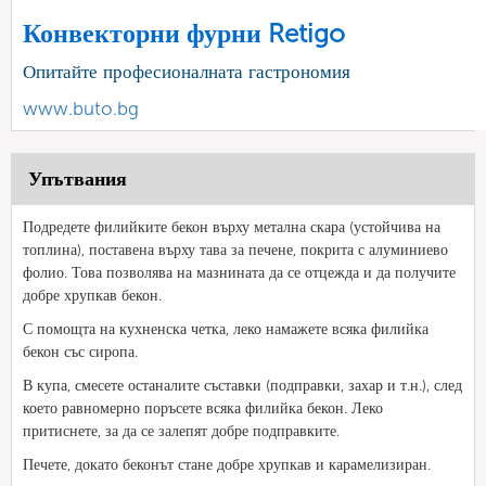
Конвекторни фурни Retigo
Опитайте професионалната гастрономия
www.buto.bg
Упътвания
Подредете филийките бекон върху метална скара (устойчива на
топлина), поставена върху тава за печене, покрита с алуминиево
фолио. Това позволява на мазнината да се отцежда и да получите
добре хрупкав бекон.
С помощта на кухненска четка, леко намажете всяка филийка
бекон със сиропа.
В купа, смесете останалите съставки (подправки, захар и т.н.), след
което равномерно поръсете всяка филийка бекон. Леко
притиснете, за да се залепят добре подправките.
Печете, докато беконът стане добре хрупкав и карамелизиран.