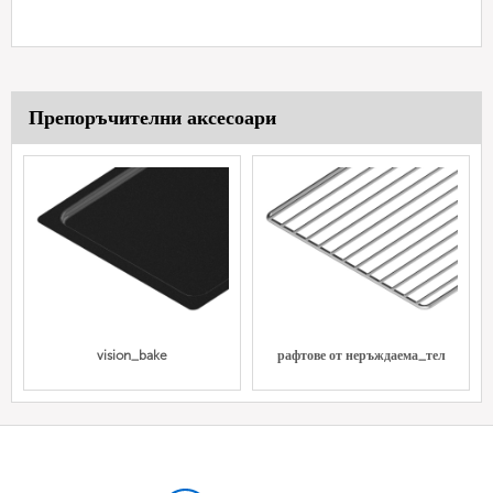
Препоръчителни аксесоари
vision_bake
рафтове от неръждаема_тел