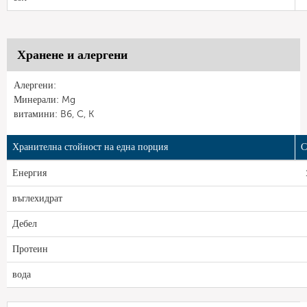
Хранене и алергени
Алергени:
Минерали: Mg
витамини: B6, C, K
Хранителна стойност на една порция
С
Енергия
въглехидрат
Дебел
Протеин
вода