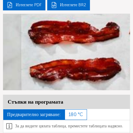
Изтеглете PDF
Изтеглете BR2
Стъпки на програмата
Предварително загряване:
180 °C
За да видите цялата таблица, преместете таблицата надясно.