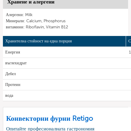
Хранене и алергени
Алергени: Milk
Минерали: Calcium, Phosphorus
витамини: Riboflavin, Vitamin B12
Хранителна стойност на една порция
С
Енергия
1
въглехидрат
Дебел
Протеин
вода
Конвекторни фурни Retigo
Опитайте професионалната гастрономия