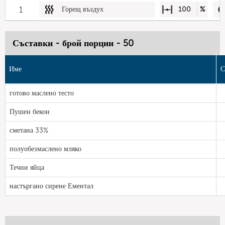
1
Горещ въздух
100
%
Съставки - брой порции - 50
Име
С
готово маслено тесто
Пушен бекон
сметана 33%
полуобезмаслено мляко
Течни яйца
настъргано сирене Ементал