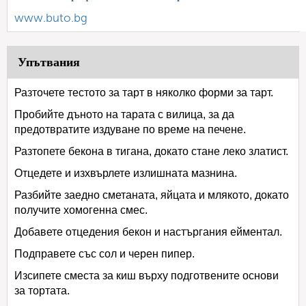
www.buto.bg
Упътвания
Разточете тестото за тарт в няколко форми за тарт.
Пробийте дъното на тарата с вилица, за да
предотвратите издуване по време на печене.
Разтопете бекона в тигана, докато стане леко златист.
Отцедете и изхвърлете излишната мазнина.
Разбийте заедно сметаната, яйцата и млякото, докато
получите хомогенна смес.
Добавете отцедения бекон и настъргания ейментал.
Подправете със сол и черен пипер.
Изсипете сместа за киш върху подготвените основи
за тортата.