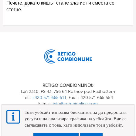
Печете, докато кишът стане златист и сместа се
стегне.
RETIGO COMBIONLINE®
Láň 2310, PS 43, 756 64 Rožnov pod Radhoštěm
Tel.:
+420 571 665 511
, Fax: +420 571 665 554
E-mail:
info@combionline.com
Този уебсайт използва бисквитки, за да предоставя
услуги и да анализира трафика на уебсайта. Вие се
OnlineMenu
съгласявате с това, като използвате този уебсайт.
ПРАВИЛА И УСЛОВИЯ