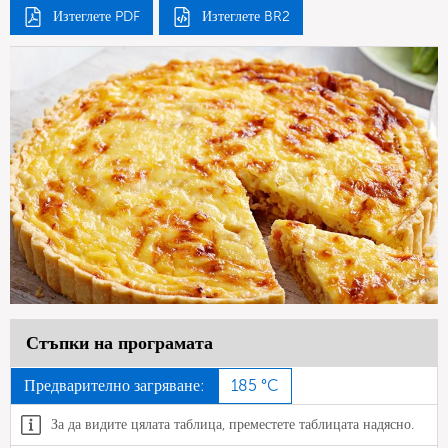
Изтеглете PDF
Изтеглете BR2
Стъпки на програмата
Предварително загряване:
185 °C
За да видите цялата таблица, преместете таблицата надясно.