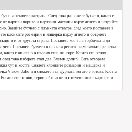
бут и я оставете настрана. След това разрежете бутчето, както е
с от нарязан чоризо и нарязани маслини върху агнето и натрийте,
рно. Завийте бутчето с плънката отвътре, след което поставете в
авете клонките розмарин и мащерка върху агнето и обърнете
 същото и от другата страна. Поставете костта в торбичката до
утчето. Поставете бутчето в печката ретигo на металната решетка
и, както е описано в първия етап по-горе. Когато сте готови,
 след това изберете етап два (Златен допир). Сега отворете
шкия бут и костта. Свалете клонките розмарин и мащерка и
ичка Vision Bake и я сложете във фурната, когато е готова. Костта
. Когато сте готови, сервирайте агнето с печени нови картофи и