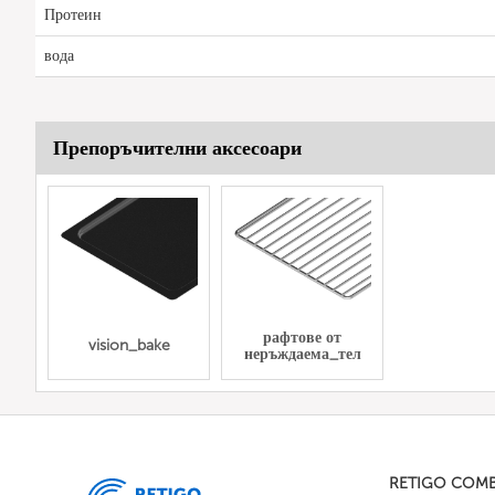
Протеин
вода
Препоръчителни аксесоари
рафтове от
vision_bake
неръждаема_тел
RETIGO COM