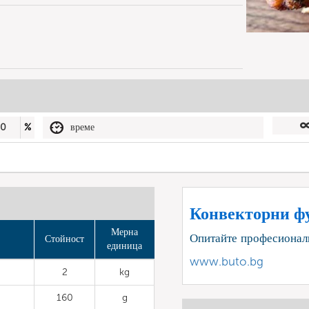
50
%
време
Конвекторни ф
Мерна
Опитайте професионал
Стойност
единица
www.buto.bg
2
kg
160
g