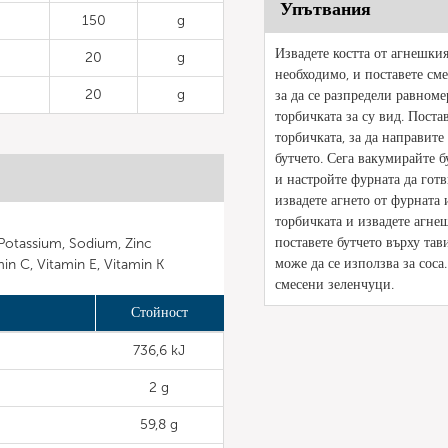
Упътвания
150
g
Извадете костта от агнешкия 
20
g
необходимо, и поставете сме
20
g
за да се разпредели равноме
торбичката за су вид. Пост
торбичката, за да направите
бутчето. Сега вакумирайте б
и настройте фурната да готв
извадете агнето от фурната и
торбичката и извадете агне
поставете бутчето върху тав
Potassium, Sodium, Zinc
може да се използва за соса
min C, Vitamin E, Vitamin K
смесени зеленчуци.
Стойност
736,6 kJ
2 g
59,8 g