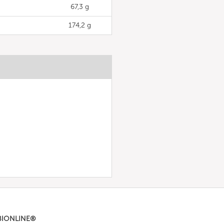
67,3 g
174,2 g
BIONLINE®