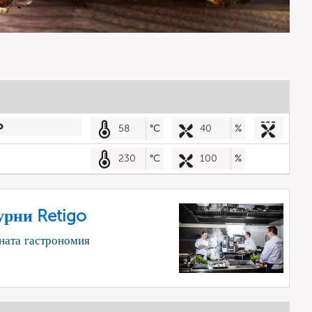
58
°C
40
%
230
°C
100
%
урни Retigo
ната гастрономия