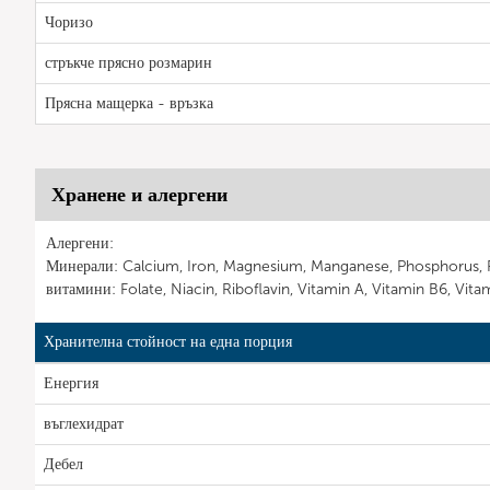
Чоризо
стръкче прясно розмарин
Прясна мащерка - връзка
Хранене и алергени
Алергени:
Минерали: Calcium, Iron, Magnesium, Manganese, Phosphorus, 
витамини: Folate, Niacin, Riboflavin, Vitamin A, Vitamin B6, Vita
Хранителна стойност на една порция
Енергия
въглехидрат
Дебел