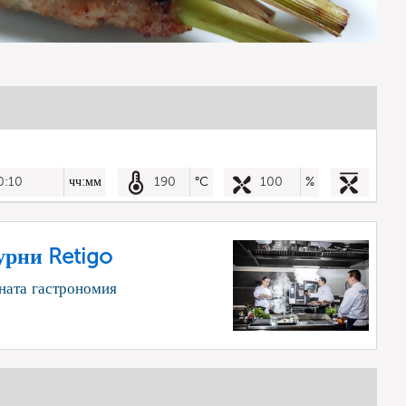
0:10
чч:мм
190
°C
100
%
урни Retigo
ната гастрономия