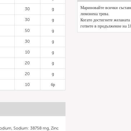
Мариновайте всички съставк
30
g
лимонена трева.
30
g
Когато достигнете желаната 
гответе в продължение на 1
50
g
30
g
10
g
20
g
20
g
10
бр
Sodium, Sodium: 38758 mg, Zinc