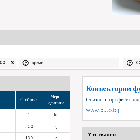
00
%
време
0
Конвекторни ф
Мерна
Опитайте професионал
Стойност
единица
www.buto.bg
1
kg
300
g
Упътвания
100
g