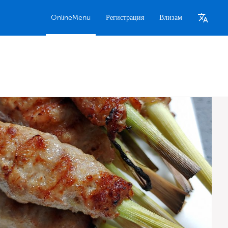
OnlineMenu
Регистрация
Влизам