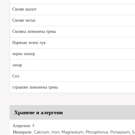
Смлян шалот
Смлян чесън
Смляна лимонена трева
Нарязан зелен лук
черен пипер
захар
Сол
стръкове лимонена трева
Хранене и алергени
Алергени: F
Минерали: Calcium, Iron, Magnesium, Phosphorus, Potassium, 