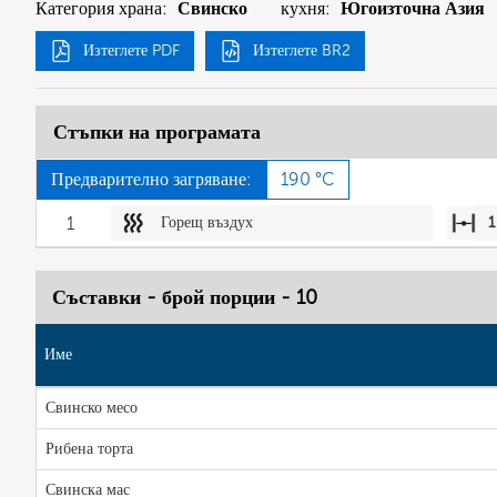
Категория храна:
Свинско
кухня:
Югоизточна Азия
Изтеглете PDF
Изтеглете BR2
Стъпки на програмата
Предварително загряване:
190 °C
1
Горещ въздух
1
Съставки - брой порции - 10
Име
Свинско месо
Рибена торта
Свинска мас