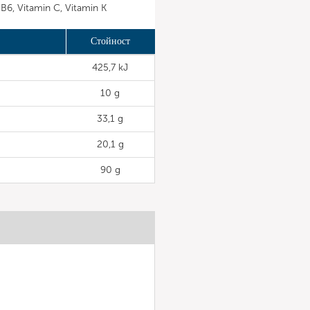
 B6, Vitamin C, Vitamin K
Стойност
425,7 kJ
10 g
33,1 g
20,1 g
90 g