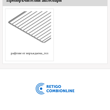
Препоръчителни аксесоари
рафтове от неръждаема_тел