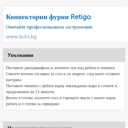
Конвекторни фурни Retigo
Опитайте професионалната гастрономия
www.buto.bg
Упътвания
Поставете джинджифила и зелените лук под рибата в чинията.
Смесете всички съставки за соса и ги сварете, след което оставете
настрана.
Поставете чинията с рибата върху неръждаема скара и гответе в
продължение на 15 минути.
Когато е готова, изсипете соса и горещото масло с шалот върху
рибата и е готова за сервиране.