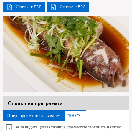
Изтеглете PDF
Изтеглете BR2
Стъпки на програмата
Предварително загряване:
100 °C
За да видите цялата таблица, преместете таблицата надясно.