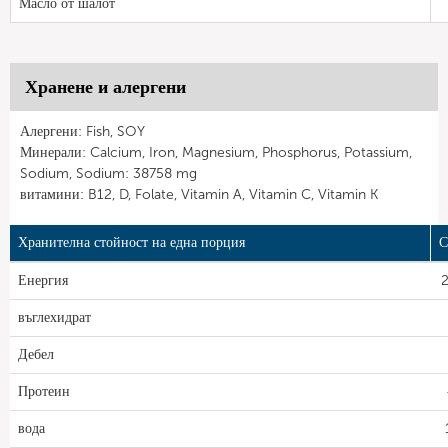
Масло от шалот
Хранене и алергени
Алергени: Fish, SOY
Минерали: Calcium, Iron, Magnesium, Phosphorus, Potassium,
Sodium, Sodium: 38758 mg
витамини: B12, D, Folate, Vitamin A, Vitamin C, Vitamin K
Хранителна стойност на една порция
С
Енергия
2
въглехидрат
Дебел
Протеин
вода