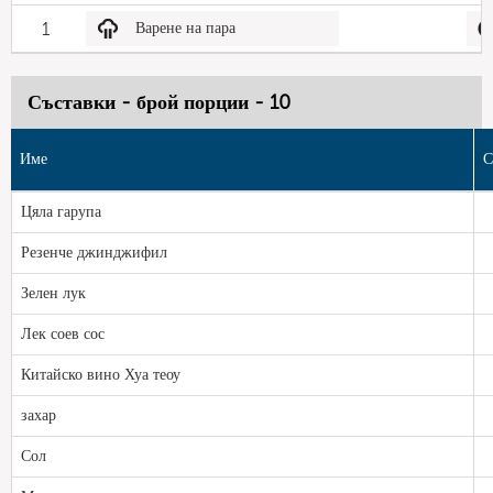
1
Варене на пара
Съставки - брой порции - 10
Име
С
Цяла гарупа
Резенче джинджифил
Зелен лук
Лек соев сос
Китайско вино Хуа теоу
захар
Сол