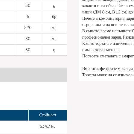
30
g
какаото и ги объркайте в см
чаши (ДМ 8 см, В 12 см) до
5
бр
Печете в комбинаторна парна
сърцевината да остане течна
220
ml
В същото време напълнете 0,
професионален заряд. Разкл
30
ml
Когато тортата е изпечена, 
50
g
с амаретова сметана.
Поръсете сметаната с амарет
Вместо кафе фризе могат да 
Тортата може да се изпече и
Стойност
534,7 kJ