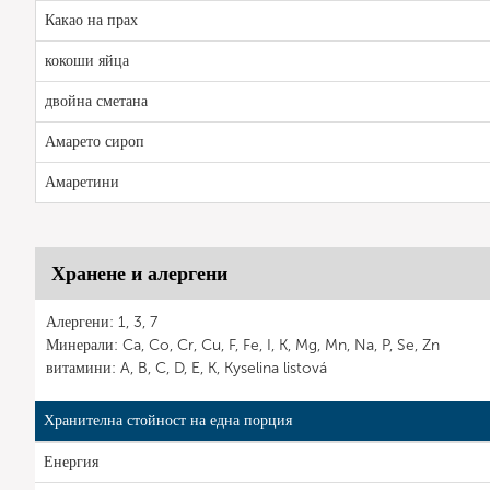
Какао на прах
кокоши яйца
двойна сметана
Амарето сироп
Амаретини
Хранене и алергени
Алергени: 1, 3, 7
Минерали: Ca, Co, Cr, Cu, F, Fe, I, K, Mg, Mn, Na, P, Se, Zn
витамини: A, B, C, D, E, K, Kyselina listová
Хранителна стойност на една порция
Енергия