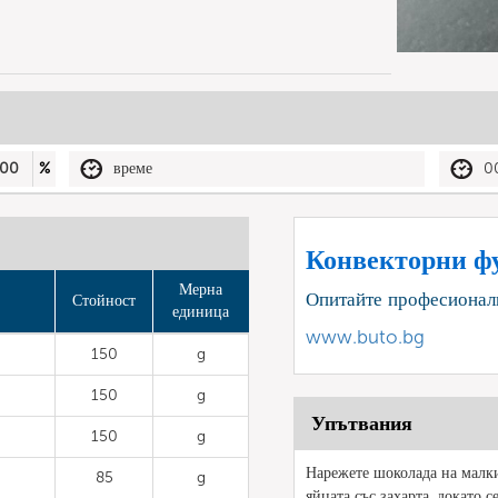
00
%
време
0
Конвекторни ф
Мерна
Опитайте професионал
Стойност
единица
www.buto.bg
150
g
150
g
Упътвания
150
g
Нарежете шоколада на малки 
85
g
яйцата със захарта, докато 