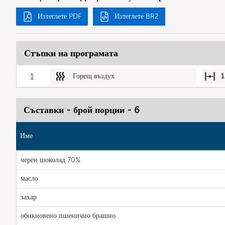
Изтеглете PDF
Изтеглете BR2
Стъпки на програмата
1
Горещ въздух
1
Съставки - брой порции - 6
Име
черен шоколад 70%
масло
захар
обикновено пшенично брашно