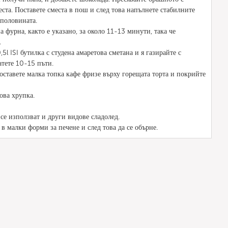
еста. Поставете сместа в пош и след това напълнете стабилните
 половината.
 фурна, както е указано, за около 11-13 минути, така че
.
5l ISI бутилка с студена амаретова сметана и я газирайте с
атете 10-15 пъти.
поставете малка топка кафе фризе върху горещата торта и покрийте
ова хрупка.
се използват и други видове сладолед.
 в малки форми за печене и след това да се обърне.