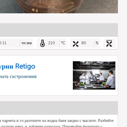
0:11
чч:мм
210
°C
80
%
урни Retigo
ната гастрономия
парчета и го разтопете на водна баня заедно с маслото. Разбийте
се получи пяна, и добавете шоколада. Пресявайте брашното с