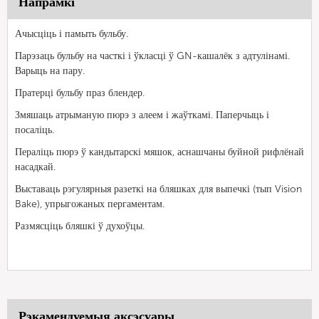
Напрамкі
Ачысціць і памыть бульбу.
Парэзаць бульбу на часткі і ўкласці ў GN-кашалёк з адтулінамі.
Варыць на пару.
Пратерці бульбу праз блендер.
Змяшаць атрыманую пюрэ з алеем і жаўткамі. Паперчыць і
посаліць.
Пераліць пюрэ ў кандытарскі мяшок, аснашчаны буйной рифлёнай
насадкай.
Выставаць рэгулярныя разеткі на бляшках для выпечкі (тып Vision
Bake), упрыгожаных пергаментам.
Размясціць бляшкі ў духоўцы.
Рэкамендуемыя аксэсуары