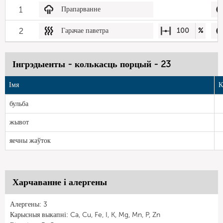
1
Прапарванне
2
Гарачае паветра
100
%
Інгрэдыенты - колькасць порцый - 23
Імя
К
бульба
жывот
яечны жаўток
Харчаванне і алергены
Алергены: 3
Карысныя выкапні: Ca, Cu, Fe, I, K, Mg, Mn, P, Zn