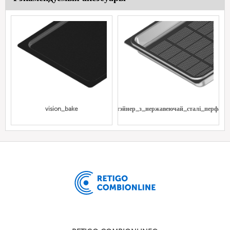
vision_bake
Gn_кантэйнер_з_нержавеючай_сталі_перфара