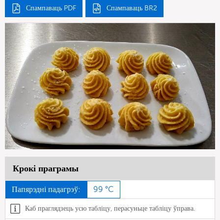
Спампаваць PDF
Спампаваць BR2
Крокі праграмы
Папярэдні падагрэў:
99 °C
Каб праглядзець усю табліцу, перасуньце табліцу ўправа.