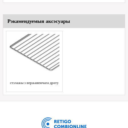
Рэкамендуемыя аксэсуары
стэлажы з нержавеючага дроту