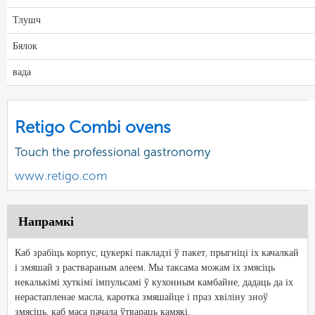
Тлушч
Бялок
вада
Retigo Combi ovens
Touch the professional gastronomy
www.retigo.com
Напрамкі
Каб зрабіць корпус, цукеркі пакладзі ў пакет, прыгніці іх качалкай
і змяшай з раствараным алеем. Мы таксама можам іх змясіць
некалькімі хуткімі імпульсамі ў кухонным камбайне, дадаць да іх
нерастапленае масла, каротка змяшайце і праз хвіліну зноў
змясіць, каб маса пачала ўтвараць камякі.