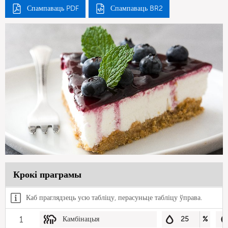
Спампаваць PDF
Спампаваць BR2
Крокі праграмы
Каб праглядзець усю табліцу, перасуньце табліцу ўправа.
1
Камбінацыя
25
%