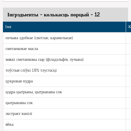
Інгрэдыенты - колькасць порцый - 12
Імя
К
печыва здобнае (светлае, карамельнае)
сметанковае масла
мяккі сметанковы сыр (філадэльфія, лучына)
тоўстыя сліўкі 18% тлустасці
цукровая пудра
цэдра цытрыны, цытрынавы сок
цытрынавы сок
экстракт ванілі
яйка