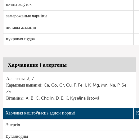
яечны жаўток
замарожаныя чарніцы
ліставы жэлацін
цукровая пудра
Харчаванне і алергены
Алергены: 3, 7
Карысныя выкапні: Ca, Co, Cr, Cu, F, Fe, I, K, Mg, Mn, Na, P, Se,
Zn
Вітаміны: A, B, C, Cholin, D, E, K, Kyselina listová
Харчовая каштоўнасць адной порцыі
К
Энергія
Вугляводны