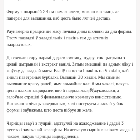
Форму з шырынёй 24 см намаж алеем, можаш выстлаць яе
паперай для выпякання, каб цеста было лягчэй дастаць.
Раўнамерна прыцісніце масу печыва дном шклянкі да дна формы.
Тэсту пакладзі ў халадзільнік і пакінь там да астатніх
падрыхтовак.
Да свежага сиру парамі дадаем смятану, пудру, сок цытрыны з
цэлай цытрынай і экстракт ванілі. Затым змешвай па адным яйку і
жаўтку да гладкай масы. Выліў на цеста і пакінь на 5 хвілін, каб
зніклі паветраныя бурбалкі. Выпякай 30 хвілін. Мы спынім
выпяканне крыху раней, чым звычайна: калі б мы чакалі, пакуль
цеста цалкам зацвярдзее, яно б падпалілася,裂چەкавалася, а
галоўнае страцілі б фенаменальную крэмавую консістэнцыю.
Выпякання лічаць завершаным, калі постукуем лыжкай у бок
формы і заўважым, што цеста вібруе як жэле.
Чарніцы звар'і з пудрай, адстаўляй на ахалоджванне і дадай 3
лустачкі замачанай жэлаціны. На астылую сырнік выліваем ягады і
чакаем, пакуль чарніцы зацвярднеюць.