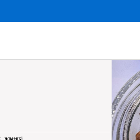
я:
нямецкі