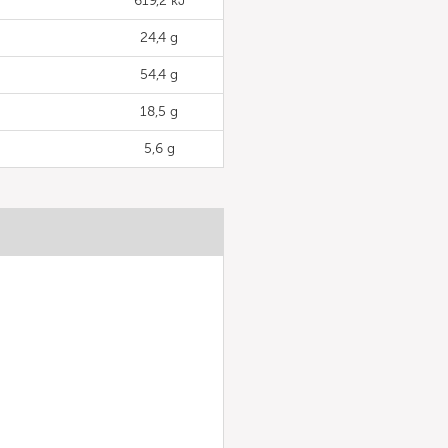
619,2 kJ
24,4 g
54,4 g
18,5 g
5,6 g