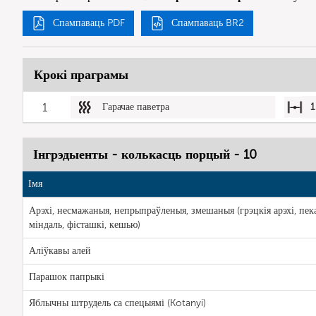
Спампаваць PDF
Спампаваць BR2
Крокі праграмы
1
Гарачае паветра
1
Інгрэдыенты - колькасць порцый - 10
Імя
Арэхі, несмажаныя, непрыпраўленыя, змешаныя (грэцкія арэхі, пек
міндаль, фісташкі, кешью)
Аліўкавы алей
Парашок папрыкі
Яблычны штрудель са спецыямі (Kotanyi)