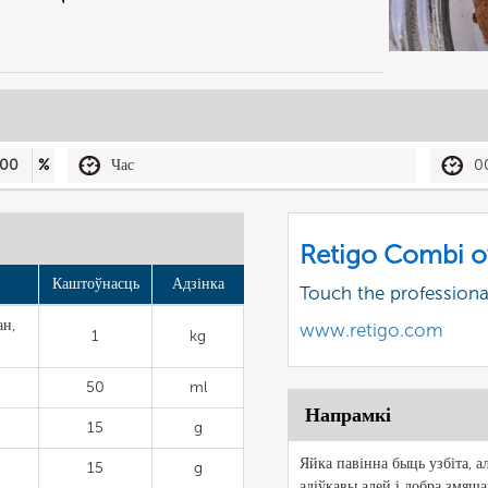
00
%
Час
0
Retigo Combi o
Каштоўнасць
Адзінка
Touch the profession
ан,
www.retigo.com
1
kg
50
ml
Напрамкі
15
g
Яйка павінна быць узбіта, а
15
g
аліўкавы алей і добра змяша