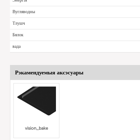
Энергія
Вугляводны
Тлушч
Бялок
вада
Рэкамендуемыя аксэсуары
vision_bake