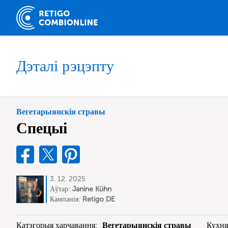
Дэталі рэцэпту
Вегетарыянскія стравы
Спецыі
3. 12. 2025
Аўтар:
Janine Kühn
Кампанія:
Retigo DE
Катэгорыя харчавання:
Вегетарыянскія стравы
Кухн