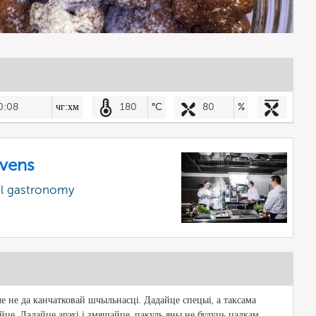
0:08
чг:хм
180
°C
80
%
vens
al gastronomy
ле не да канчатковай шчыльнасці. Дадайце спецыі, а таксама
йце. Дадайце арэхі і змяшайце, пакуль яны не будуць цалкам