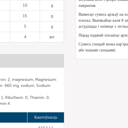
10
g
пакрытыя.
Вымесце сумесь арэхаў на п
15
g
плоска. Выпякайце каля 8 х
5
g
астудзіцца і знімеце з лістк
Перад падачай посыпце арэх
4
шт
Сумесь спецый можа вар'іра
або іншымі спецыямі.
 Iron: 2, magnesium, Magnesium:
um: 660 mg, sodium, Sodium:
, Riboflavin: 0, Thiamin: 0,
amin K
Каштоўнасць