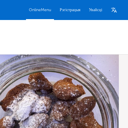
OnlineMenu
Рэгістрацыя
Увайсці