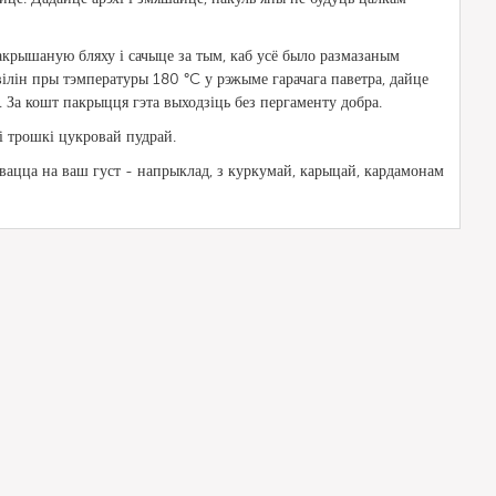
акрышаную бляху і сачыце за тым, каб усё было размазаным
вілін пры тэмпературы 180 °C у рэжыме гарачага паветра, дайце
а. За кошт пакрыцця гэта выходзіць без пергаменту добра.
і трошкі цукровай пудрай.
вацца на ваш густ - напрыклад, з куркумай, карыцай, кардамонам