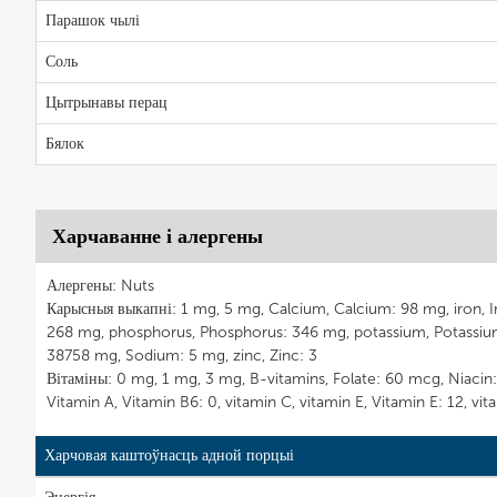
Парашок чылі
Соль
Цытрынавы перац
Бялок
Харчаванне і алергены
Алергены: Nuts
Карысныя выкапні: 1 mg, 5 mg, Calcium, Calcium: 98 mg, iron,
268 mg, phosphorus, Phosphorus: 346 mg, potassium, Potassi
38758 mg, Sodium: 5 mg, zinc, Zinc: 3
Вітаміны: 0 mg, 1 mg, 3 mg, B-vitamins, Folate: 60 mcg, Niacin: 1
Vitamin A, Vitamin B6: 0, vitamin C, vitamin E, Vitamin E: 12, vit
Харчовая каштоўнасць адной порцыі