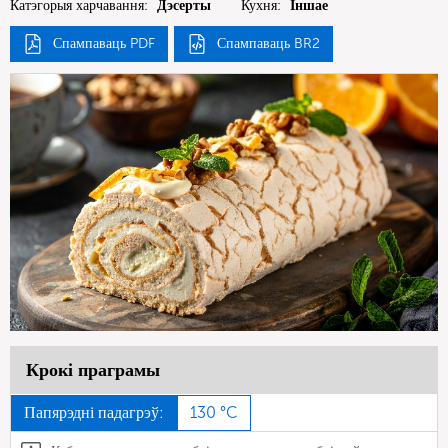
Катэгорыя харчавання:
Дэсерты
Кухня:
Іншае
Спампаваць PDF
Спампаваць BR2
Крокі праграмы
Папярэдні падагрэў:
130 °C