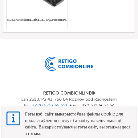
аваны_алюмініевы_ліст_з_тэфлонавым_пакрыццём
RETIGO COMBIONLINE®
Láň 2310, PS 43, 756 64 Rožnov pod Radhoštěm
Tel.:
+420 571 665 511
, Fax: +420 571 665 554
E-mail:
info@combionline.com
Гэты вэб-сайт выкарыстоўвае файлы cookie для
прадастаўлення паслуг і аналізу наведвальнасці
сайта. Выкарыстоўваючы гэты сайт, вы згаджаецеся
OnlineMenu
з гэтым.