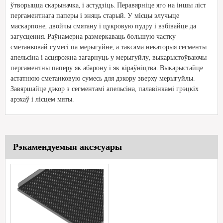
ўтворыцца скарыначка, і астудзіць. Перавярніце яго на іншы ліст
пергаментнага паперы і зняць старый. У місцы злучыце
маскарпоне, двойчы смятану і цукровую пудру і взбівайце да
загусцення. Раўнамерна размеркаваць большую частку
сметанковай сумесі па мерыгуйне, а таксама некаторыя сегменты
апельсіна і асцярожна загарнуць у мерыгуйлу, выкарыстоўваючы
пергаментны паперу як абарону і як кіраўніцтва. Выкарыстайце
астатнюю сметанковую сумесь для дэкору зверху мерыгуйлы.
Завяршайце дэкор з сегментамі апельсіна, палавінкамі грэцкіх
арэхаў і лісцем мяты.
Рэкамендуемыя аксэсуары