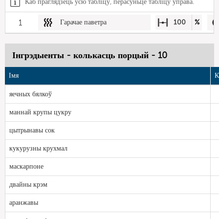
Каб праглядзець усю табліцу, перасуньце табліцу ўправа.
1
Гарачае паветра
100
%
Інгрэдыенты - колькасць порцый - 10
Імя
К
яечных бялкоў
маннай крупы цукру
цытрынавы сок
кукурузны крухмал
маскарпоне
двайны крэм
аранжавы