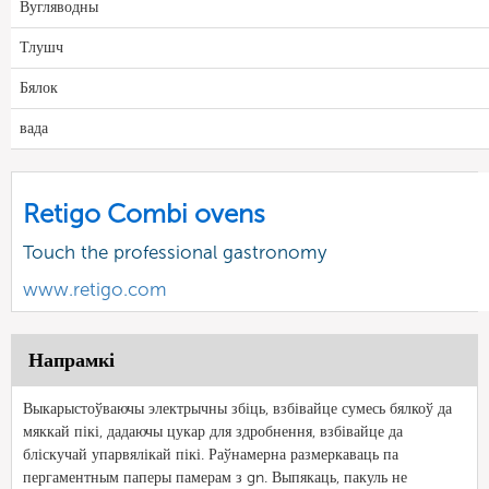
Вугляводны
Тлушч
Бялок
вада
Retigo Combi ovens
Touch the professional gastronomy
www.retigo.com
Напрамкі
Выкарыстоўваючы электрычны збіць, взбівайце сумесь бялкоў да
мяккай пікі, дадаючы цукар для здробнення, взбівайце да
бліскучай упарвялікай пікі. Раўнамерна размеркаваць па
пергаментным паперы памерам з gn. Выпякаць, пакуль не