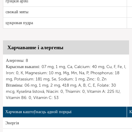
грэцкія арэхі
свежай мяты
цукровая пудра
Харчаванне і алергены
Алергены: 8
Карысныя выкапні: 07 mg, 1 mg, Ca, Calcium: 40 mg, Cu, F, Fe, I,
Iron: 0, K, Magnesium: 10 mg, Mg, Mn, Na, P, Phosphorus: 18
mg, Potassium: 181 mg, Se, Sodium: 1 mg, Zinc: 0, Zn
Вітаміны: 06 mg, 1 mg, 2 mg, 418 mg, A, B, C, E, Folate: 30
mcg, Kyselina listová, Niacin: 0, Thiamin: 0, Vitamin A: 225 IU,
Vitamin B6: 0, Vitamin C: 53
Харчовая каштоўнасць адной порцыі
К
Энергія