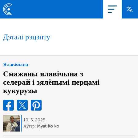
Дэталі рэцэпту
Ялавічына
Смажаны ялавічына з
селерай і зялёнымі перцамі
кукурузы
10. 5. 2025
Аўтар:
Myat Ko ko