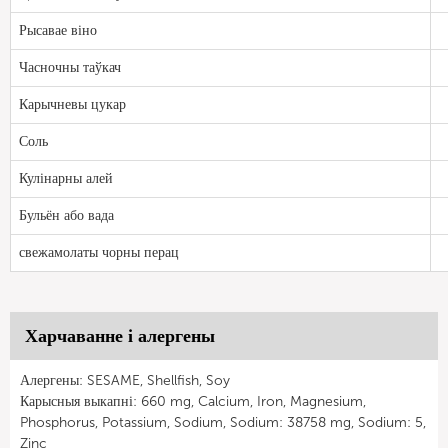
Рысавае віно
Часночны таўкач
Карычневы цукар
Соль
Кулінарны алей
Бульён або вада
свежамолаты чорны перац
Харчаванне і алергены
Алергены: SESAME, Shellfish, Soy
Карысныя выкапні: 660 mg, Calcium, Iron, Magnesium,
Phosphorus, Potassium, Sodium, Sodium: 38758 mg, Sodium: 5,
Zinc