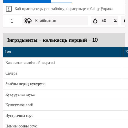
Каб праглядзець усю табліцу, перасуньце табліцу ўправа.
1
Камбінацыя
50
%
Інгрэдыенты - колькасць порцый - 10
Імя
К
Кавалачак ялавічнай выразкі
Салера
Зялёны перац кукуруза
Кукурузная мука
Кунжутное алей
Вустрычны соус
Цёмны соевы соус