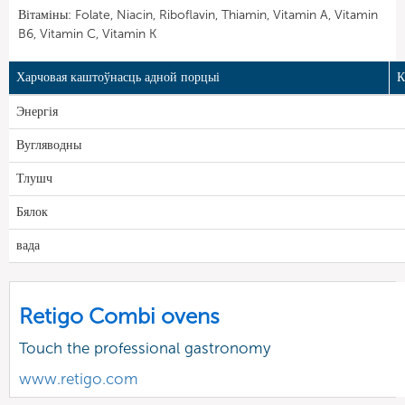
Вітаміны: Folate, Niacin, Riboflavin, Thiamin, Vitamin A, Vitamin
B6, Vitamin C, Vitamin K
Харчовая каштоўнасць адной порцыі
К
Энергія
Вугляводны
Тлушч
Бялок
вада
Retigo Combi ovens
Touch the professional gastronomy
www.retigo.com