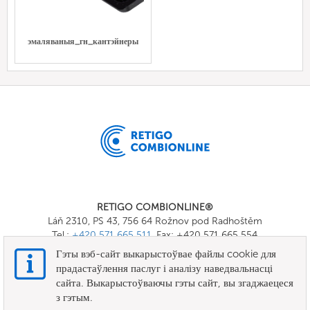
эмаляваныя_гн_кантэйнеры
RETIGO COMBIONLINE®
Láň 2310, PS 43, 756 64 Rožnov pod Radhoštěm
Tel.:
+420 571 665 511
, Fax: +420 571 665 554
E-mail:
info@combionline.com
Гэты вэб-сайт выкарыстоўвае файлы cookie для
прадастаўлення паслуг і аналізу наведвальнасці
сайта. Выкарыстоўваючы гэты сайт, вы згаджаецеся
OnlineMenu
з гэтым.