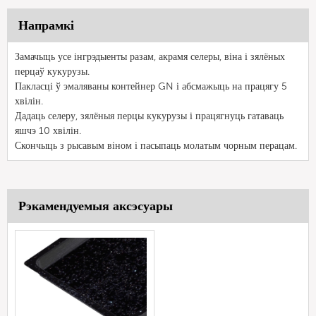
Напрамкі
Замачыць усе інгрэдыенты разам, акрамя селеры, віна і зялёных
перцаў кукурузы.
Пакласці ў эмаляваны контейнер GN і абсмажыць на працягу 5
хвілін.
Дадаць селеру, зялёныя перцы кукурузы і працягнуць гатаваць
яшчэ 10 хвілін.
Скончыць з рысавым віном і пасыпаць молатым чорным перацам.
Рэкамендуемыя аксэсуары