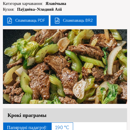
Катэгорыя харчавання:
Ялавічына
Кухня:
Паўднёва-Усходняй Азіі
Спампаваць PDF
Спампаваць BR2
Крокі праграмы
Папярэдні падагрэў:
190 °C