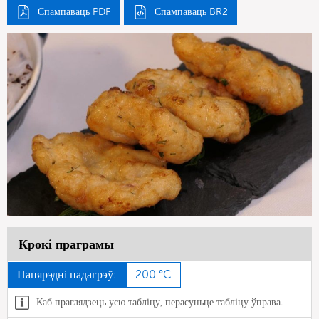
Спампаваць PDF
Спампаваць BR2
Крокі праграмы
Папярэдні падагрэў:
200 °C
Каб праглядзець усю табліцу, перасуньце табліцу ўправа.