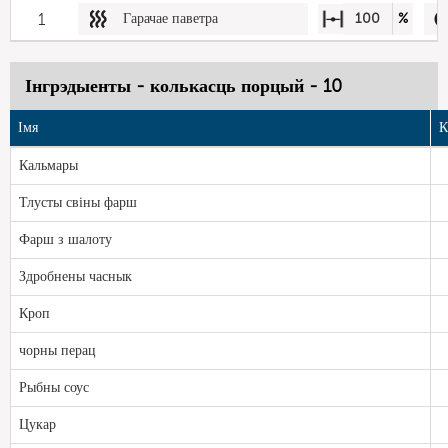
1
Гарачае паветра
100
%
Інгрэдыенты - колькасць порцый - 10
Імя
К
Кальмары
Тлусты свіны фарш
Фарш з шалоту
Здробнены часнык
Кроп
чорны перац
Рыбны соус
Цукар