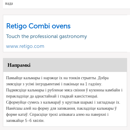
вада
Retigo Combi ovens
Touch the professional gastronomy
www.retigo.com
Напрамкі
Памыйце кальмары і нарэжце іх на тонкія стрыпты. Добра
змясціце з усімі інгрэдыентамі і пакіньце на 1 гадзіну.
Падмясціце кальмары і рубленае мяса свіння ў кухонны камбайн і
перакладзіце да аднастайнай і гладкай кансістэнцыі.
Сформуйце сумесь з кальмараў у круглыя шарыкі і загладзьце іх.
Нанёсшы алей на форму для запякання, пакладзіце кальмары ў
форме катаў. Спрасціце трохі алівавага алею на паверхні і
запякайце 5-6 хвілін.