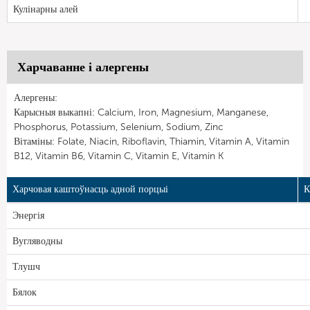
Кулінарны алей
Харчаванне і алергены
Алергены:
Карысныя выкапні: Calcium, Iron, Magnesium, Manganese,
Phosphorus, Potassium, Selenium, Sodium, Zinc
Вітаміны: Folate, Niacin, Riboflavin, Thiamin, Vitamin A, Vitamin
B12, Vitamin B6, Vitamin C, Vitamin E, Vitamin K
Харчовая каштоўнасць адной порцыі
К
Энергія
Вугляводны
Тлушч
Бялок