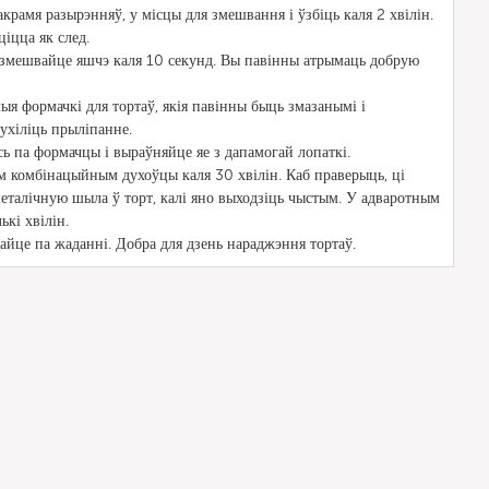
крамя разырэнняў, у місцы для змешвання і ўзбіць каля 2 хвілін.
ціцца як след.
 змешвайце яшчэ каля 10 секунд. Вы павінны атрымаць добрую
я формачкі для тортаў, якія павінны быць змазанымі і
ухіліць прыліпанне.
ь па формачцы і выраўняйце яе з дапамогай лопаткі.
 комбінацыйным духоўцы каля 30 хвілін. Каб праверыць, ці
металічную шыла ў торт, калі яно выходзіць чыстым. У адваротным
кі хвілін.
айце па жаданні. Добра для дзень нараджэння тортаў.