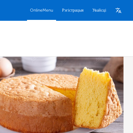
OnlineMenu
Рэгістрацыя
Увайсці