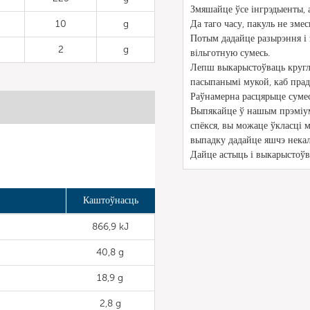
Змяшайце ўсе інгрэдыенты, а
10
g
Да таго часу, пакуль не змес
Потым дадайце разырэння і
2
g
вільготную сумесь.
Лепш выкарыстоўваць круглы
пасыпанымі мукой, каб прад
Раўнамерна расцярыце сумес
Выпякайце ў нашым прэміум
спёкся, вы можаце ўкласці 
выпадку дадайце яшчэ некаль
Дайце астыць і выкарыстоўв
Каштоўнасць
866,9 kJ
40,8 g
18,9 g
2,8 g