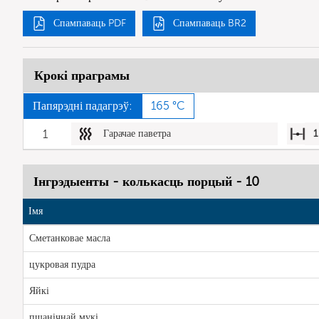
Спампаваць PDF
Спампаваць BR2
Крокі праграмы
Папярэдні падагрэў:
165 °C
1
Гарачае паветра
1
Інгрэдыенты - колькасць порцый - 10
Імя
Сметанковае масла
цукровая пудра
Яйкі
пшанічнай мукі