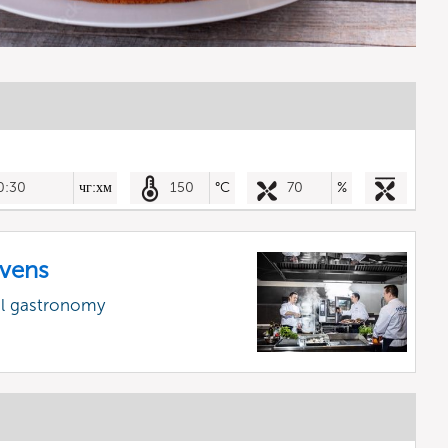
0:30
чг:хм
150
°C
70
%
vens
al gastronomy