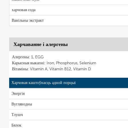
харчовая сода
Ванільны экстракт
Харчаванне і алергены
Алергены: 1, EGG
Карысныя выкапні: Iron, Phosphorus, Selenium
Вітаміны: Vitamin A, Vitamin B12, Vitamin D
Харчовая каштоўнасць адной порцыі
Энергія
Вугляводны
Тлушч
Бялок