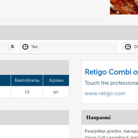
0
%
Час
0
Retigo Combi o
Каштоўнасць
Адзінка
Touch the profession
10
шт
www.retigo.com
Напрамкі
Разагрэйце духоўку, пакладз
Vision Grill і пастаўце ў дух