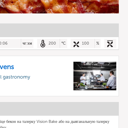
0:06
чг:хм
200
°C
100
%
vens
al gastronomy
іце бекон на талерку Vision Bake або на дыяганальную талерку
оўку.