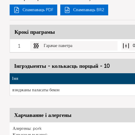
Спампаваць PDF
Спампаваць BR2
Крокі праграмы
1
Гарачае паветра
Інгрэдыенты - колькасць порцый - 10
Імя
вэнджаны паласаты бекон
Харчаванне і алергены
Алергены: pork
Карысныя выкапні: