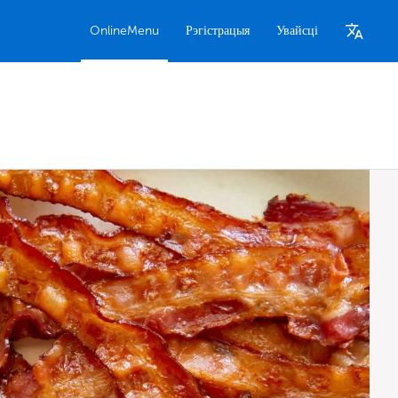
OnlineMenu
Рэгістрацыя
Увайсці