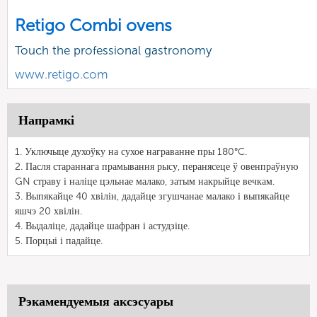
Retigo Combi ovens
Touch the professional gastronomy
www.retigo.com
Напрамкі
1. Уключыце духоўку на сухое награванне пры 180°C.
2. Пасля стараннага прамывання рысу, перанясеце ў овенпраўную
GN страву і наліце цэльнае малако, затым накрыйце вечкам.
3. Выпякайце 40 хвілін, дадайце згушчанае малако і выпякайце
яшчэ 20 хвілін.
4. Выдаліце, дадайце шафран і астудзіце.
5. Порцыі і падайце.
Рэкамендуемыя аксэсуары