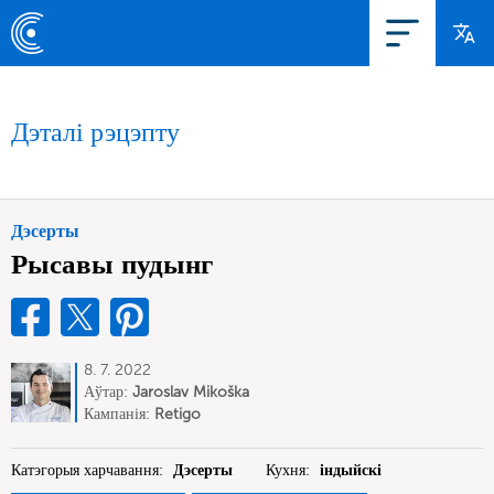
Дэталі рэцэпту
Дэсерты
Рысавы пудынг
8. 7. 2022
Аўтар:
Jaroslav Mikoška
Кампанія:
Retigo
Катэгорыя харчавання:
Дэсерты
Кухня:
індыйскі