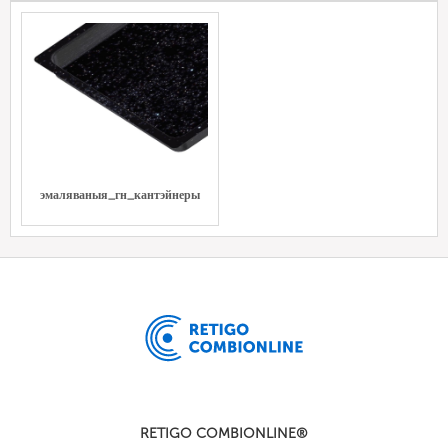
эмаляваныя_гн_кантэйнеры
RETIGO COMBIONLINE®