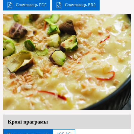
Спампаваць PDF
Спампаваць BR2
Крокі праграмы