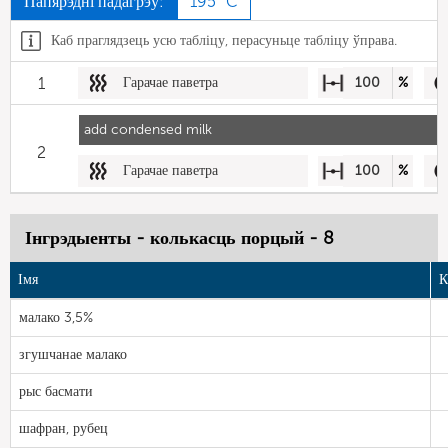
Папярэдні падагрэў:
195 °C
Каб праглядзець усю табліцу, перасуньце табліцу ўправа.
1
Гарачае паветра
100
%
add condensed milk
2
Гарачае паветра
100
%
Інгрэдыенты - колькасць порцый - 8
Імя
К
малако 3,5%
згушчанае малако
рыс басмати
шафран, рубец