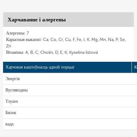
Харчаванне і алергены
Алергены: 7
Карысныя выкапні: Ca, Co, Cr, Cu, F, Fe, I, K, Mg, Mn, Na, P, Se,
Zn
Вітаміны: A, B, C, Cholin, D, E, K, Kyselina listová
Харчовая каштоўнасць адной порцыі
К
Энергія
Вугляводны
Тлушч
Бялок
вада