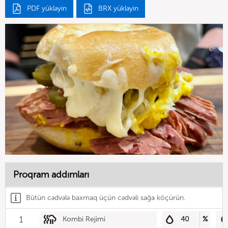
PDF yükləyin
BRX yükləyin
Proqram addımları
Bütün cədvələ baxmaq üçün cədvəli sağa köçürün.
1
Kombi Rejimi
40
%