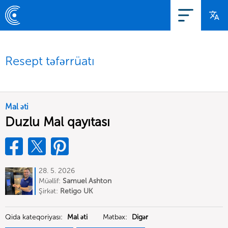
Resept təfərrüatı
Mal əti
Duzlu Mal qayıtası
28. 5. 2026
Müəllif:
Samuel Ashton
Şirkət:
Retigo UK
Qida kateqoriyası:
Mal əti
Mətbəx:
Digər