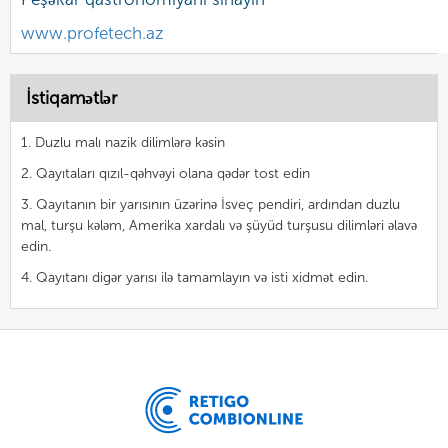
www.profetech.az
İstiqamətlər
1. Duzlu malı nazik dilimlərə kəsin
2. Qayıtaları qızıl-qəhvəyi olana qədər tost edin
3. Qayıtanın bir yarısının üzərinə İsveç pendiri, ardından duzlu
mal, turşu kələm, Amerika xardalı və şüyüd turşusu dilimləri əlavə
edin.
4. Qayıtanı digər yarısı ilə tamamlayın və isti xidmət edin.