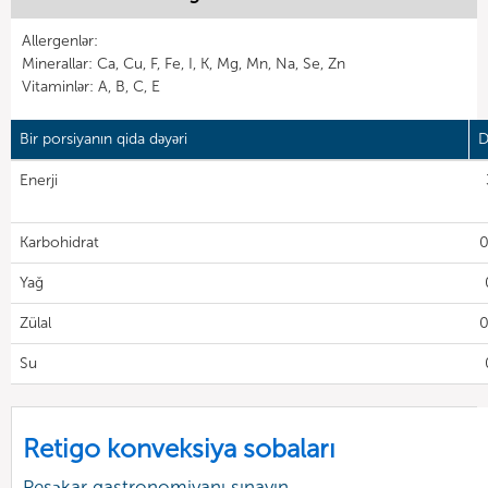
Allergenlər:
Minerallar: Ca, Cu, F, Fe, I, K, Mg, Mn, Na, Se, Zn
Vitaminlər: A, B, C, E
Bir porsiyanın qida dəyəri
D
Enerji
Karbohidrat
0
Yağ
Zülal
0
Su
Retigo konveksiya sobaları
Peşəkar qastronomiyanı sınayın