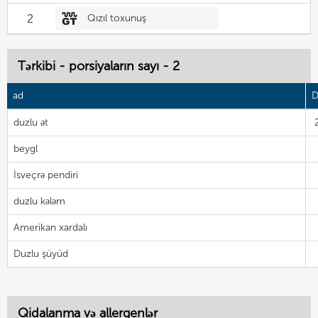
2
Qızıl toxunuş
Tərkibi - porsiyaların sayı - 2
ad
D
duzlu ət
beygl
İsveçrə pendiri
duzlu kələm
Amerikan xardalı
Duzlu şüyüd
Qidalanma və allergenlər