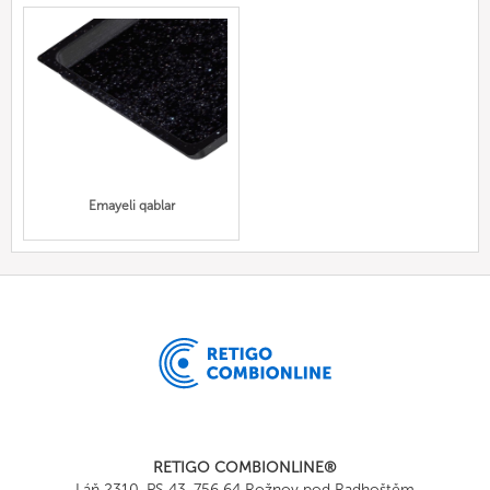
Emayeli qablar
RETIGO COMBIONLINE®
Láň 2310, PS 43, 756 64 Rožnov pod Radhoštěm