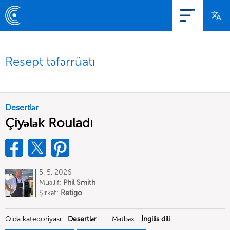
Resept təfərrüatı
Desertlər
Çiyələk Rouladı
5. 5. 2026
Müəllif:
Phil Smith
Şirkət:
Retigo
Qida kateqoriyası:
Desertlər
Mətbəx:
İngilis dili