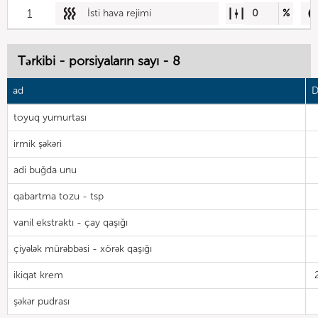
1
İsti hava rejimi
0
%
Tərkibi - porsiyaların sayı - 8
ad
D
toyuq yumurtası
irmik şəkəri
adi buğda unu
qabartma tozu - tsp
vanil ekstraktı - çay qaşığı
çiyələk mürəbbəsi - xörək qaşığı
ikiqat krem
şəkər pudrası