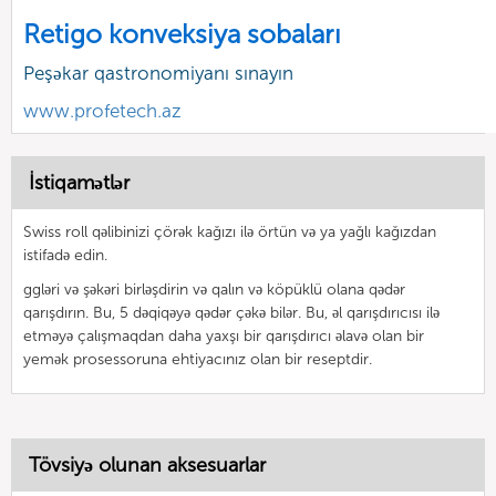
Retigo konveksiya sobaları
Peşəkar qastronomiyanı sınayın
www.profetech.az
İstiqamətlər
Swiss roll qəlibinizi çörək kağızı ilə örtün və ya yağlı kağızdan
istifadə edin.
ggləri və şəkəri birləşdirin və qalın və köpüklü olana qədər
qarışdırın. Bu, 5 dəqiqəyə qədər çəkə bilər. Bu, əl qarışdırıcısı ilə
etməyə çalışmaqdan daha yaxşı bir qarışdırıcı əlavə olan bir
yemək prosessoruna ehtiyacınız olan bir reseptdir.
Tövsiyə olunan aksesuarlar