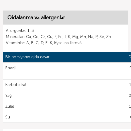
Qidalanma və allergenlər
Allergenlər: 1, 3
Minerallar: Ca, Co, Cr, Cu, F, Fe, I, K, Mg, Mn, Na, P, Se, Zn
Vitaminlər: A, B, C, D, E, K, Kyselina listová
Bir porsiyanın qida dəyəri
D
Enerji
Karbohidrat
Yağ
0
Zülal
1
Su