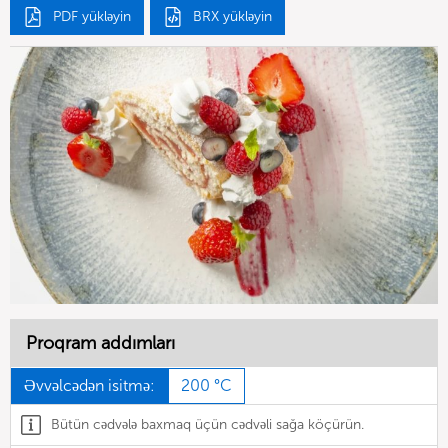
PDF yükləyin
BRX yükləyin
Proqram addımları
Əvvəlcədən isitmə:
200 °C
Bütün cədvələ baxmaq üçün cədvəli sağa köçürün.