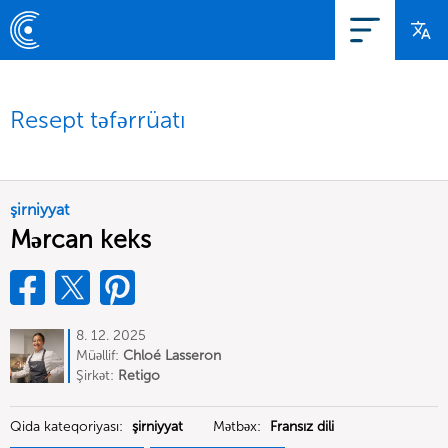
Resept təfərrüatı
şirniyyat
Mərcan keks
8. 12. 2025
Müəllif:
Chloé Lasseron
Şirkət:
Retigo
Qida kateqoriyası:
şirniyyat
Mətbəx:
Fransız dili