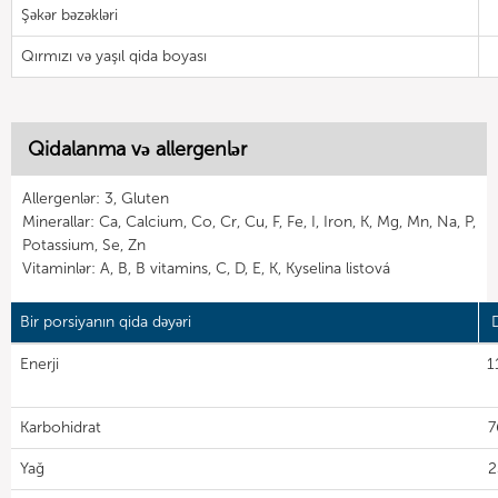
Şəkər bəzəkləri
Qırmızı və yaşıl qida boyası
Qidalanma və allergenlər
Allergenlər: 3, Gluten
Minerallar: Ca, Calcium, Co, Cr, Cu, F, Fe, I, Iron, K, Mg, Mn, Na, P,
Potassium, Se, Zn
Vitaminlər: A, B, B vitamins, C, D, E, K, Kyselina listová
Bir porsiyanın qida dəyəri
Enerji
1
Karbohidrat
7
Yağ
2