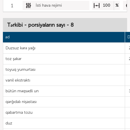
1
İsti hava rejimi
100
%
Tərkibi - porsiyaların sayı - 8
ad
D
Duzsuz kərə yağı
toz şəkər
toyuq yumurtası
vanil ekstraktı
bütün məqsədli un
qarğıdalı nişastası
qabartma tozu
duz