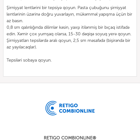
Şirniyyat lentlərini bir tepsiyə qoyun. Pasta çubuğunu şirniyyat
lentlərinin üzərinə doğru yuvarlayın, mükəmməl yapışma üçün bir
az basın.
0,8 sm qalınlığında dilimlər kəsin, yaxşı itilənmiş bir bıçaq istifadə
edin. Xəmir çox yumşaq olarsa, 15-30 dəqiqə soyuq yerə qoyun.
Şirniyyatları tepsilərdə aralı qoyun, 2,5 sm məsafədə (bişirəndə bir
az yayılacaqlar).
Tepsiləri sobaya qoyun.
RETIGO COMBIONLINE®