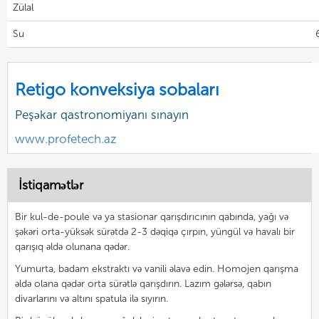
Zülal
Su
Retigo konveksiya sobaları
Peşəkar qastronomiyanı sınayın
www.profetech.az
İstiqamətlər
Bir kul-de-poule və ya stasionar qarışdırıcının qabında, yağı və
şəkəri orta-yüksək sürətdə 2-3 dəqiqə çırpın, yüngül və havalı bir
qarışıq əldə olunana qədər.
Yumurta, badam ekstraktı və vanili əlavə edin. Homojen qarışma
əldə olana qədər orta sürətlə qarışdırın. Lazım gələrsə, qabın
divarlarını və altını spatula ilə sıyırın.