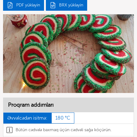
PDF yükləyin
BRX yükləyin
Proqram addımları
Əvvəlcədən isitmə:
180 °C
Bütün cədvələ baxmaq üçün cədvəli sağa köçürün.