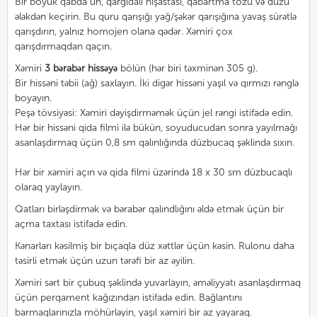
Bir böyük qabda un, qarğıdalı nişastası, qabartma tozu və duzu
ələkdən keçirin. Bu quru qarışığı yağ/şəkər qarışığına yavaş sürətlə
qarışdırın, yalnız homojen olana qədər. Xəmiri çox
qarışdırmaqdan qaçın.
Xəmiri
3 bərabər hissəyə
bölün (hər biri təxminən 305 g).
Bir hissəni təbii (ağ) saxlayın. İki digər hissəni yaşıl və qırmızı rənglə
boyayın.
Peşə tövsiyəsi: Xəmiri dəyişdirməmək üçün jel rəngi istifadə edin.
Hər bir hissəni qida filmi ilə bükün, soyuducudan sonra yayılmağı
asanlaşdırmaq üçün 0,8 sm qalınlığında düzbucaq şəklində sıxın.
Hər bir xəmiri açın və qida filmi üzərində 18 x 30 sm düzbucaqlı
olaraq yaylayın.
Qatları birləşdirmək və bərabər qalındlığını əldə etmək üçün bir
açma taxtası istifadə edin.
Kənarları kəsilmiş bir bıçaqla düz xəttlər üçün kəsin. Rulonu daha
təsirli etmək üçün uzun tərəfi bir az əyilin.
Xəmiri sərt bir çubuq şəklində yuvarlayın, əməliyyatı asanlaşdırmaq
üçün perqament kağızından istifadə edin. Bağlantını
barmaqlarınızla möhürləyin, yaşıl xəmiri bir az yayaraq.