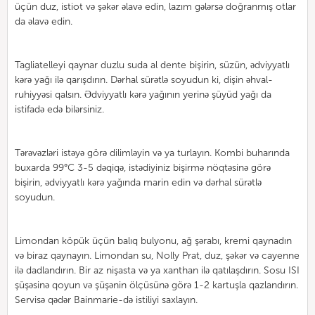
üçün duz, istiot və şəkər əlavə edin, lazım gələrsə doğranmış otlar
da əlavə edin.
Tagliatelleyi qaynar duzlu suda al dente bişirin, süzün, ədviyyatlı
kərə yağı ilə qarışdırın. Dərhal sürətlə soyudun ki, dişin əhval-
ruhiyyəsi qalsın. Ədviyyatlı kərə yağının yerinə şüyüd yağı da
istifadə edə bilərsiniz.
Tərəvəzləri istəyə görə dilimləyin və ya turlayın. Kombi buharında
buxarda 99°C 3-5 dəqiqə, istədiyiniz bişirmə nöqtəsinə görə
bişirin, ədviyyatlı kərə yağında marin edin və dərhal sürətlə
soyudun.
Limondan köpük üçün balıq bulyonu, ağ şərabı, kremi qaynadın
və biraz qaynayın. Limondan su, Nolly Prat, duz, şəkər və cayenne
ilə dadlandırın. Bir az nişasta və ya xanthan ilə qatılaşdırın. Sosu ISI
şüşəsinə qoyun və şüşənin ölçüsünə görə 1-2 kartuşla qazlandırın.
Servisə qədər Bainmarie-də istiliyi saxlayın.