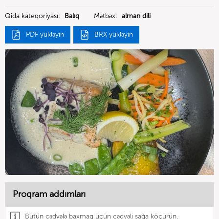
GmbH
Qida kateqoriyası:
Balıq
Mətbəx:
alman dili
PDF yükləyin
BRX yükləyin
Proqram addımları
Bütün cədvələ baxmaq üçün cədvəli sağa köçürün.