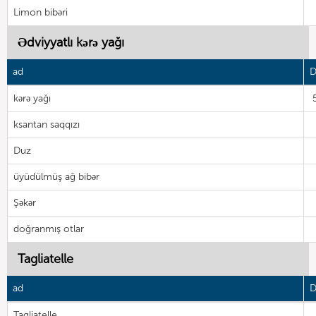
Limon bibəri
Ədviyyatlı kərə yağı
ad
D
kərə yağı
ksantan saqqızı
Duz
üyüdülmüş ağ bibər
Şəkər
doğranmış otlar
Tagliatelle
ad
D
Tagliatelle