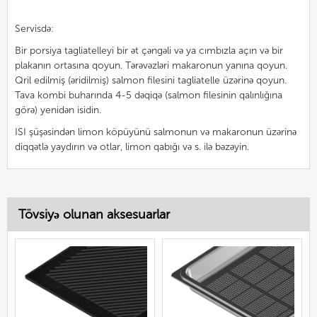
Servisdə:
Bir porsiya tagliatelleyi bir ət çəngəli və ya cımbızla açın və bir
plakanın ortasına qoyun. Tərəvəzləri makaronun yanına qoyun.
Qril edilmiş (əridilmiş) salmon filesini tagliatelle üzərinə qoyun.
Tava kombi buharında 4-5 dəqiqə (salmon filesinin qalınlığına
görə) yenidən isidin.
ISI şüşəsindən limon köpüyünü salmonun və makaronun üzərinə
diqqətlə yaydırın və otlar, limon qabığı və s. ilə bəzəyin.
Tövsiyə olunan aksesuarlar