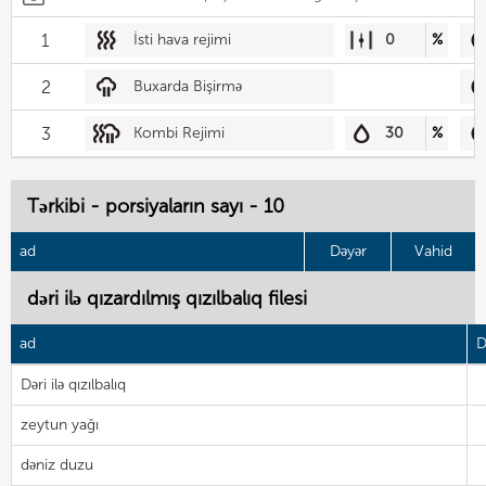
1
İsti hava rejimi
0
%
2
Buxarda Bişirmə
3
Kombi Rejimi
30
%
Tərkibi - porsiyaların sayı - 10
ad
Dəyər
Vahid
dəri ilə qızardılmış qızılbalıq filesi
ad
D
Dəri ilə qızılbalıq
zeytun yağı
dəniz duzu