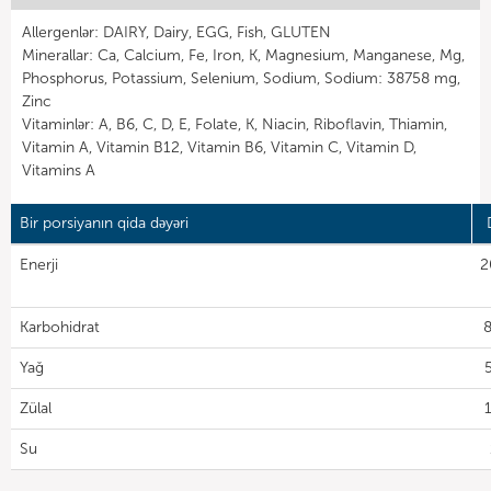
Allergenlər: DAIRY, Dairy, EGG, Fish, GLUTEN
Minerallar: Ca, Calcium, Fe, Iron, K, Magnesium, Manganese, Mg,
Phosphorus, Potassium, Selenium, Sodium, Sodium: 38758 mg,
Zinc
Vitaminlər: A, B6, C, D, E, Folate, K, Niacin, Riboflavin, Thiamin,
Vitamin A, Vitamin B12, Vitamin B6, Vitamin C, Vitamin D,
Vitamins A
Bir porsiyanın qida dəyəri
Enerji
2
Karbohidrat
8
Yağ
5
Zülal
1
Su