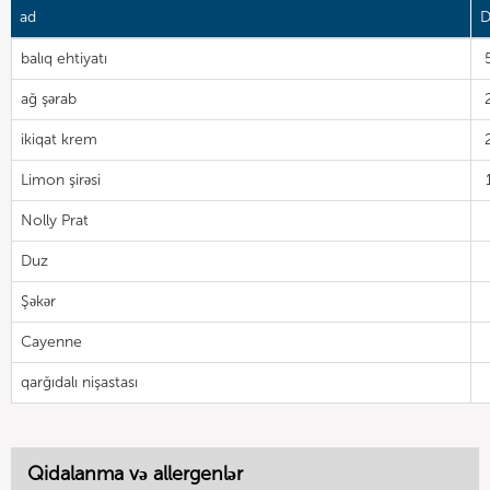
ad
D
balıq ehtiyatı
ağ şərab
ikiqat krem
Limon şirəsi
Nolly Prat
Duz
Şəkər
Cayenne
qarğıdalı nişastası
Qidalanma və allergenlər