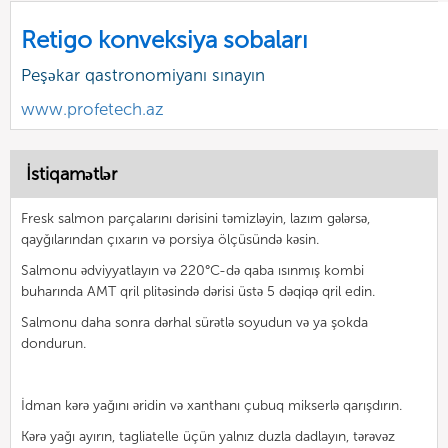
Retigo konveksiya sobaları
Peşəkar qastronomiyanı sınayın
www.profetech.az
İstiqamətlər
Fresk salmon parçalarını dərisini təmizləyin, lazım gələrsə,
qayğılarından çıxarın və porsiya ölçüsündə kəsin.
Salmonu ədviyyatlayın və 220°C-də qaba ısınmış kombi
buharında AMT qril plitəsində dərisi üstə 5 dəqiqə qril edin.
Salmonu daha sonra dərhal sürətlə soyudun və ya şokda
dondurun.
İdman kərə yağını əridin və xanthanı çubuq mikserlə qarışdırın.
Kərə yağı ayırın, tagliatelle üçün yalnız duzla dadlayın, tərəvəz