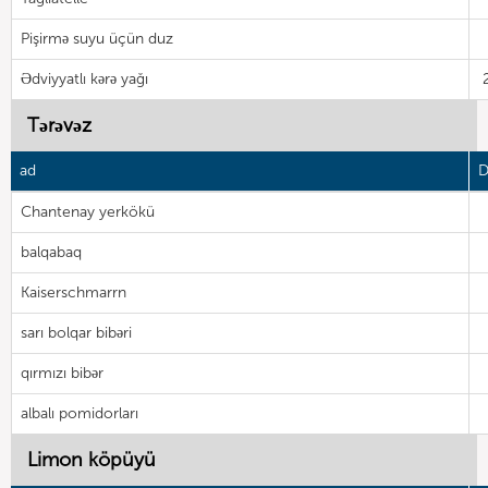
Pişirmə suyu üçün duz
Ədviyyatlı kərə yağı
Tərəvəz
ad
D
Chantenay yerkökü
balqabaq
Kaiserschmarrn
sarı bolqar bibəri
qırmızı bibər
albalı pomidorları
Limon köpüyü