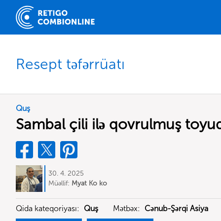
Resept təfərrüatı
Quş
Sambal çili ilə qovrulmuş toy
30. 4. 2025
Müəllif:
Myat Ko ko
Qida kateqoriyası:
Quş
Mətbəx:
Cənub-Şərqi Asiya