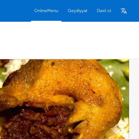
OnlineMenu
Qeydiyyat
Daxil ol