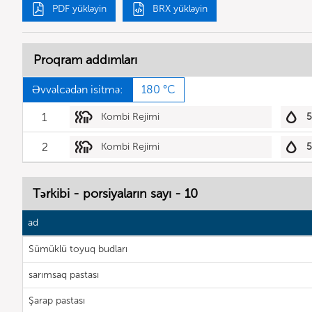
PDF yükləyin
BRX yükləyin
Proqram addımları
Əvvəlcədən isitmə:
180 °C
1
Kombi Rejimi
2
Kombi Rejimi
Tərkibi - porsiyaların sayı - 10
ad
Sümüklü toyuq budları
sarımsaq pastası
Şarap pastası