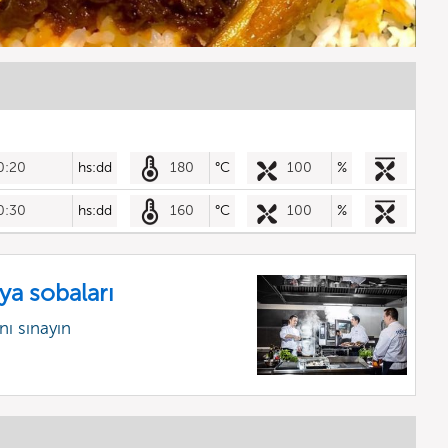
0:20
hs:dd
180
°C
100
%
0:30
hs:dd
160
°C
100
%
ya sobaları
ı sınayın