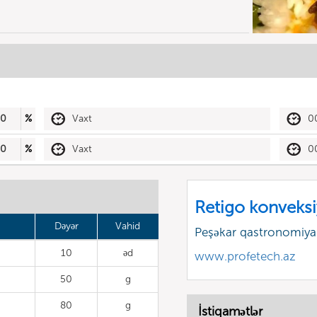
50
%
Vaxt
0
50
%
Vaxt
0
Retigo konveksi
Dəyər
Vahid
Peşəkar qastronomiyan
10
əd
www.profetech.az
50
g
80
g
İstiqamətlər