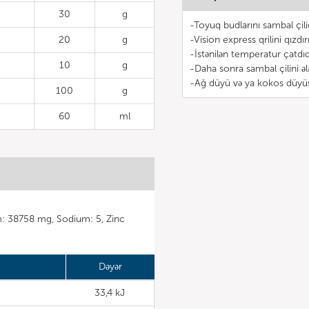
30
g
-Toyuq budlarını sambal çil
20
g
-Vision express qrilini qızdır
-İstənilən temperatur çatdı
10
g
-Daha sonra sambal çilini ə
-Ağ düyü və ya kokos düyüsü
100
g
60
ml
m: 38758 mg, Sodium: 5, Zinc
Dəyər
33,4 kJ