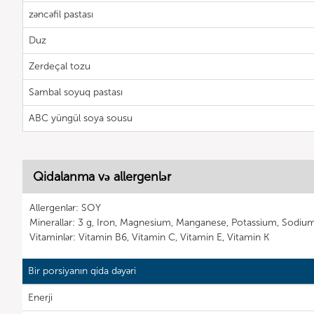
zəncəfil pastası
Duz
Zerdeçal tozu
Sambal soyuq pastası
ABC yüngül soya sousu
Qidalanma və allergenlər
Allergenlər: SOY
Minerallar: 3 g, Iron, Magnesium, Manganese, Potassium, Sodiu
Vitaminlər: Vitamin B6, Vitamin C, Vitamin E, Vitamin K
Bir porsiyanın qida dəyəri
Enerji